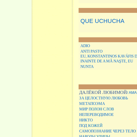
QUE U
CHUCHA
ADIO
ANTI PASTO
EU, KONSTANTINOS KAVÁFIS D
INAINTE DE A MĂ NAŞTE, EU
NUNTA
ДАЛЁКОЙ ЛЮБИМОЙ
/ AM
ЗА ЦЕЛОСТНУЮ ЛЮБОВЬ
МЕТАПОЭМА
МИР
ПОЛОН
СЛОВ
НЕПЕРЕВОДИМОЕ
НИКТО
ПОД
КОЖЕЙ
САМОПОЗНАНИЕ ЧЕРЕЗ ТЕЛО
НАРОДЫ
УЛИЦЫ