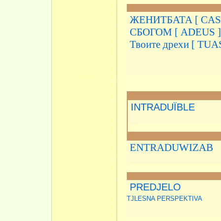
ЖЕНИТБАТА [ CA
СБОГОМ [ ADEUS ]
Твоите дрехи [ TU
INTRADUÏBLE
ENTRADUWIZAB
PREDJELO
TJLESNA PERSPEKTIVA