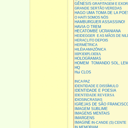
GÊNESIS
GRAFITAGEM E EXO
GRANDE SERTÃO VEREDAS
HAGO UMA TOMA DE LA POE
O HAITI SOMOS NÓS
HAMBURGUER ASSASSINO!
HAVIA O TREM
HECATOMBE UCRANIANA
HEIDEGGER E AS MÃOS DE NI
HERACLITO DEPOIS
HERMÉTRICA
HILÉIA AMAZÔNICA
HIPODIPLOIDIA
HOLOGRAMAS
HOMEM TOMANDO SOL, LEM
HQ
Hui CLOS
INCA PAZ
IDENTIDADE E DISSÍMULO
IDENTIDADE E POESIA
IDENTIDADE REVERSA
IDIOSINCRASIAS
IGREJAS DE SÃO FRANCISC
IMAGEM SUBLIME
IMAGENS MENTAIS
IMARGENS
IMAGINE
IN-CANDE (S) CENTE
IN MEMORIAM