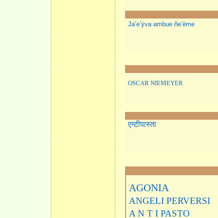
Ja’e’ÿva ambue ñe’ëme
OSCAR NIEMEYER
एन्टीपास्ता
AGONIA
ANGELI PERVERSI
A N T I PASTO