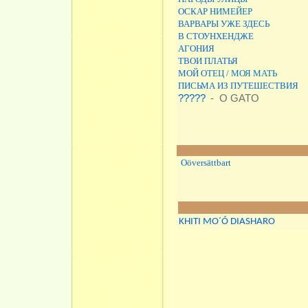
ОСКАР
НИМЕЙЕР
ВАРВАРЫ
УЖЕ
ЗДЕСЬ
В
СТОУНХЕНДЖЕ
АГОНИЯ
ТВОИ ПЛАТЬЯ
МОЙ
ОТЕЦ / МОЯ МАТЬ
ПИСЬМА ИЗ ПУТЕШЕСТВИЯ
?????
- O GATO
Oöversättbart
KHITI MO´Ó DIASHARO