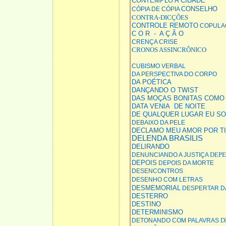
CONTEMPLO A CIDADE
CONSELHO
CÓPIA DE CÓPIA
CONTRA-DICÇÕES
CONTROLE REMOTO
COPULA
C O R - A Ç Ã O
CRENÇA
CRISE
CRONOS ASSINCRÔNICO
CUBISMO VERBAL
DA PERSPECTIVA DO CORPO
DA POÉTICA
DANÇANDO O TWIST
DAS MOÇAS BONITAS COMO
DATA VENIA
DE NOITE
DE QUALQUER LUGAR EU SOU
DEBAIXO DA PELE
DECLAMO MEU AMOR POR TI
DELENDA BRASILIS
DELIRANDO
DEP
DENUNCIANDO A JUSTIÇA
DEPOIS
DEPOIS DA MORTE
DESENCONTROS
DESENHO COM LETRAS
DESMEMORIAL
DESPERTAR D
DESTERRO
DESTINO
DETERMINISMO
D
DETONANDO COM PALAVRAS