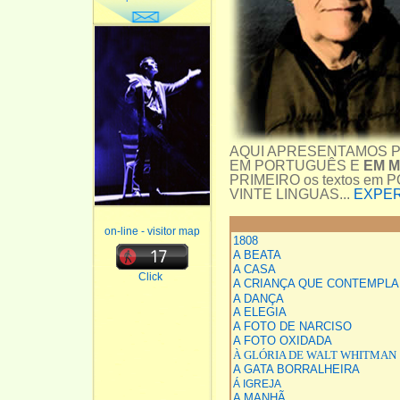
AQUI APRESENTAMOS P
EM PORTUGUÊS E
EM M
PRIMEIRO os textos em P
VINTE LINGUAS...
EXPER
on-line - visitor map
1808
A BEATA
A CASA
Click
A CRIANÇA QUE CONTEMPLA
A DANÇA
A ELEGIA
A FOTO DE NARCISO
A FOTO OXIDADA
À GLÓRIA DE WALT WHITMAN
A GATA BORRALHEIRA
Á IGREJA
A MANHÃ