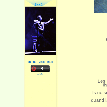
on-line - visitor map
Click
Les 
il
Ils ne 
quand l