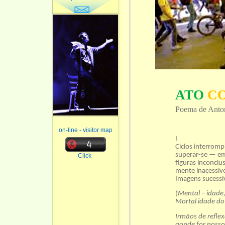
ATO
C
Poema de Anto
on-line - visitor map
I
Ciclos interromp
superar-se — em 
Click
figuras inconclu
mente inacessív
Imagens sucessiv
(Mental – idade
Mortal idade do 
Irmãos de refle
aonde for nosso