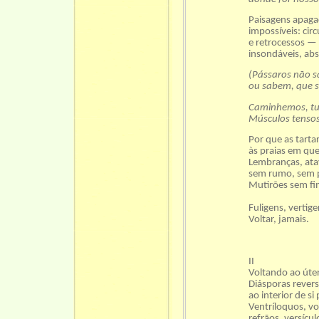
Paisagens apaga
impossíveis: cir
e retrocessos — 
insondáveis, ab
(Pássaros não s
ou sabem, que 
Caminhemos, tu 
Músculos tensos
Por que as tarta
às praias em qu
Lembranças, ata
sem rumo, sem 
Mutirões sem fi
Fuligens, vertig
Voltar, jamais.
II
Voltando ao úte
Diásporas revers
ao interior de si
Ventríloquos, vo
refrãos, versíc