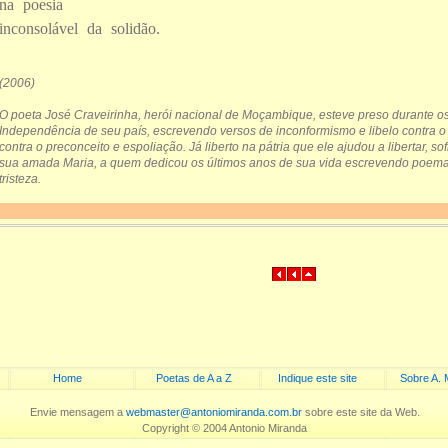
na poesia
inconsolável da solidão.
(2006)
O poeta José Craveirinha, herói nacional de Moçambique, esteve preso durante os
Independência de seu país, escrevendo versos de inconformismo e libelo contra o 
contra o preconceito e espoliação. Já liberto na pátria que ele ajudou a libertar, so
sua amada Maria, a quem dedicou os últimos anos de sua vida escrevendo poema
tristeza.
Home
Poetas de A a Z
Indique este site
Sobre A. 
Envie mensagem a
webmaster@antoniomiranda.com.br
sobre este site da Web.
Copyright © 2004 Antonio Miranda