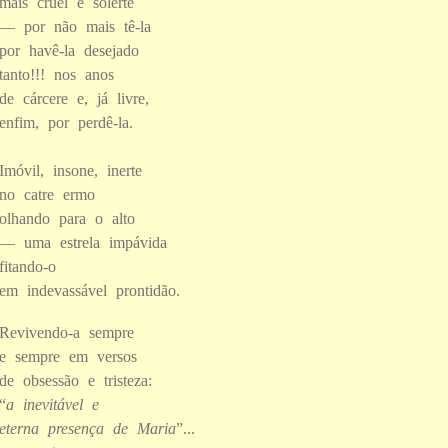
mais cruel e solerte
— por não mais tê-la
por havê-la desejado
tanto!!! nos anos
de cárcere e, já livre,
enfim, por perdê-la.
Imóvil, insone, inerte
no catre ermo
olhando para o alto
— uma estrela impávida
fitando-o
em indevassável prontidão.
Revivendo-a sempre
e sempre em versos
de obsessão e tristeza:
“
a inevitável e
eterna presença de Maria
”...