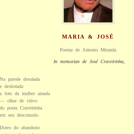
MARIA & JOSÉ
Poema de Antonio Miranda
I
n memorian de José Craveirinha,
o poeta de Moçambique
Na parede desolada
e desbotada
a foto da mulher amada
— olhar de viúvo
do poeta Craveirinha
em seu desconsolo.
Dores do abandono