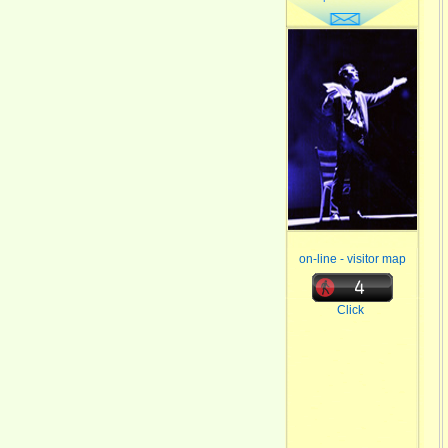
on-line - visitor map
Click