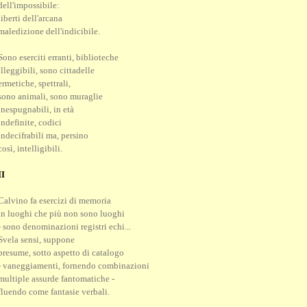
dell'impossibile:
liberti dell'arcana
maledizione dell'indicibile.
Sono eserciti erranti, biblioteche
illeggibili, sono cittadelle
ermetiche, spettrali,
sono animali, sono muraglie
inespugnabili, in età
indefinite, codici
indecifrabili ma, persino
così, intelligibili.
II
Calvino fa esercizi di memoria
in luoghi che più non sono luoghi
- sono denominazioni registri echi...
Svela sensi, suppone
presume, sotto aspetto di catalogo
- vaneggiamenti, fornendo combinazioni
multiple assurde fantomatiche -
fluendo come fantasie verbali.