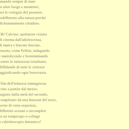
amando sempre di stare
in altro luogo e momento,
per le vertigini del pensiero,
indifferente alla natura perché
dichiaratamente cittadino.
Oh! Calvino, spettatore viziato
di cinema dall'adolescenza,
di marce e bravate fasciste,
insorto, come Fellini, indagando
e maledicendo e bestemmiando
contro le istituzioni totalitarie,
diffidando di tutte le certezze
aggiudicando ogni burocrazia.
Film dell'infanzia immaginosa
visto a partire dal mezzo,
seguito dalla metà del secondo,
completato da una frazione del terzo,
scene di varia sequenza,
differenti scenari o incompleti
in un rompicapo o collage
o caleidoscopio fantastico!