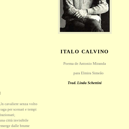
ITALO CALVINO
Poema de Antonio Miranda
         para Elmira Simeão
Trad. Linda Schettini
I
Un cavaliere senza volto
vaga per scenari e tempi
frazionari;
una città invisibile
emerge dalle brume