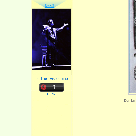
on-line - visitor map
Click
Don Luí