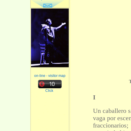
on-line - visitor map
T
Click
I
Un caballero s
vaga por escen
fraccionarios;