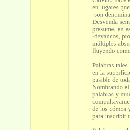
Calvino hace 
en lugares que
-son denominac
Desvenda sent
presume, en e
-devaneos, pr
múltiples absu
fluyendo como 
Palabras tale
en la superfíci
pasible de tod
Nombrando el
palabras y mu
compulsivamen
de los cómos y
para inscribir 