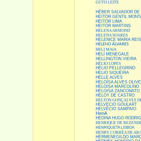
GUTO LEITE
HÉBER SALVADOR DE 
HEITOR GENTIL MON
HEITOR LIMA
HEITOR MARTINS
HELENA ARMOND
HELENA SOARES
HELENICE MARIA REI
HELENO ÁLVARES
HELI MAIA
HELÍ MENEGALE
HELLINGTON VIEIRA
HÉLIO LOPES
HÉLIO PELLEGRINO
HELIO SIQUEIRA
HELLE ALVES
HELOÍSA ALVES OLIVE
HELOISA MARCOLINO
HELOISA ZANCONATO 
HELOY DE CASTRO
HELTON GONÇALVES D
HELVECIO GOULART
HELVÉCIO SAMPAIO
HenA
HEDINA HUGO RODRI
H
ENRIQUE DE REZEND
HENRIQUETA LISBOA
HENRY CORRÊA DE AR
HERMENEGILDO MAR