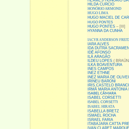
HERMES HONÓRIO DA
HILDA CURCIO
HONÓRIO ARMOND
HUGO LIMA
HUGO MACIEL DE CA
HUGO PONTES
HUGO PONTES
– [III]
HYANNA DA CUNHA
IACYR ANDERSON FREIT
IARA ALVES
IDA DUTRA SACRAME
IDÊ AFONSO
ILÁ ARAGÃO
ILDEU LOPES
( BRAÚN
ILKA BOAVENTURA
INES CAMPOS
INEZ ETHNE
INEZ MARIA DE OLIVE
IRINEU BARONI
IRIS CASTELO BRAN
IRMÃ MARIA ANTONIA
ISABEL CÂMARA
ISABEL CORSETTI
ISABEL CORSETTI
ISABEL HIRATA
ISABELLA BRETZ
ISMAEL ROCHA
ISRAEL FARIA
ITABAJARA CATTA PR
IVAN CLARET MARQU