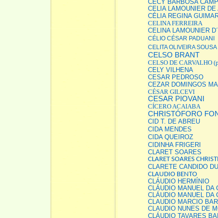
CECY BARBOSA CAM
CELIA LAMOUNIER DE
CÉLIA REGINA GUIMA
CELINA FERREIRA
CELINA LAMOUNIER 
CÉLIO CÉSAR PADUANI
CELITA OLIVEIRA SOUSA
CELSO BRANT
CELSO DE CARVALHO (p
CELY VILHENA
CESAR PEDROSO
CEZAR DOMINGOS M
CÉSAR GILCEVI
CESAR PIOVANI
CÍCERO ACAIABA
CHRISTÓFORO FO
CID T. DE ABREU
CIDA MENDES
CIDA QUEIROZ
CIDINHA FRIGERI
CLARET SOARES
CLARET SOARES CHRIS
CLARETE CANDIDO D
CLAUDIO BENTO
CLÁUDIO HERMÍNIO
CLÁUDIO MANUEL DA 
CLÁUDIO MANUEL DA 
CLAUDIO MARCIO BA
CLAUDIO NUNES DE M
CLÁUDIO TAVARES B