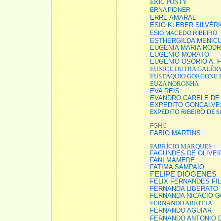
ERIC PONTY
ERNA PIDNER
ERRE AMARAL
ÉSIO KLEBER SILVÉR
ESIO MACEDO RIBEIRO
ESTHERGILDA MENICU
EUGENIA MARIA ROD
EUGENIO MORATO
EUGENIO OSORIO A. 
EUNICE DUTRA GALÉR
EUSTÁQUIO GORGONE 
EUZA NORONHA
EVA REIS
EVANDRO CARELE DE
EXPEDITO GONÇALVE
EXPEDITO RIBEIRO DE 
FGHIJ
FÁBIO MARTINS
FABRÍCIO MARQUES
FAGUNDES DE OLIVEI
FANI MAMEDE
FATIMA SAMPAIO
FELIPE DIÓGENES
FELIX FERNANDES FI
FERNANDA LIBERATO
FERNANDA NICACIO G
FERNANDO ABRITTA
FERNANDO AGUIAR
FERNANDO ANTONIO D