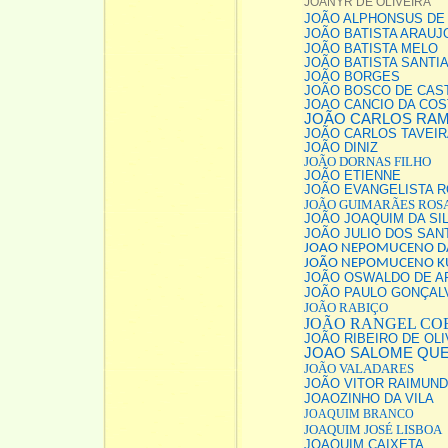
JOANYR DE OLIVEIRA
JOÃO ALPHONSUS DE
JOÃO BATISTA ARAUJ
JOÃO BATISTA MELO
JOÃO BATISTA SANTI
JOÃO BORGES
JOÃO BOSCO DE CAS
JOAO CANCIO DA CO
JOÃO CARLOS RA
JOÃO CARLOS TAVEIR
JOÃO DINIZ
JOÃO DORNAS FILHO
JOÃO ETIENNE
JOÃO EVANGELISTA 
JOÃO GUIMARÃES ROS
JOÃO JOAQUIM DA SI
JOÃO JULIO DOS SAN
JOAO NEPOMUCENO DA
JOÃO NEPOMUCENO K
JOÃO OSWALDO DE A
JOÃO PAULO GONÇAL
JOÃO RABIÇO
JOÃO RANGEL CO
JOÃO RIBEIRO DE OLI
JOAO SALOME QU
JOÃO VALADARES
JOÃO VITOR RAIMUNDO
JOAOZINHO DA VILA
JOAQUIM BRANCO
JOAQUIM JOSÉ LISBOA
JOAQUIM CAIXETA