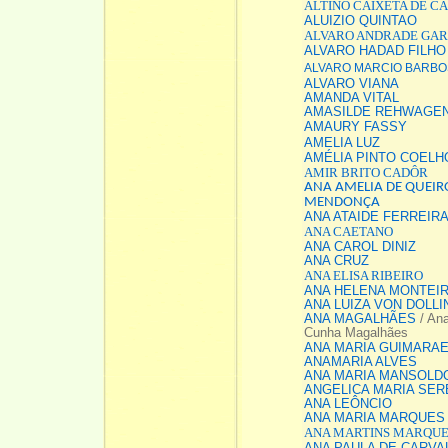
ALTINO CAIXETA DE C
ALUIZIO QUINTAO
ALVARO ANDRADE GAR
ALVARO HADAD FILHO
ALVARO MARCIO BARBO
ALVARO VIANA
AMANDA VITAL
AMASILDE REHWAGE
AMAURY FASSY
AMELIA LUZ
AMÉLIA PINTO COEL
AMIR BRITO CADÔR
ANA AMELIA DE QUEIR
MENDONÇA
ANA ATAIDE FERREIRA
ANA CAETANO
ANA CAROL DINIZ
ANA CRUZ
ANA ELISA RIBEIRO
ANA HELENA MONTEI
ANA LUIZA VON DOLL
ANA MAGALHÃES
/ Ana
Cunha Magalhães
ANA MARIA GUIMARA
ANAMARIA ALVES
ANA MARIA MANSOLD
ANGELICA MARIA SER
ANA LEÔNCIO
ANA MARIA MARQUES
ANA MARTINS MARQUE
ANA PAULA DE CARVA