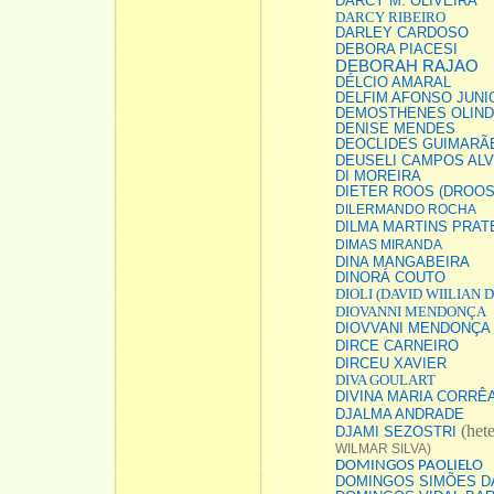
DARCY M. OLIVEIRA
DARCY RIBEIRO
DARLEY CARDOSO
DEBORA PIACESI
DEBORAH RAJAO
DÉLCIO AMARAL
DELFIM AFONSO JUNI
DEMOSTHENES OLIN
DENISE MENDES
DEOCLIDES GUIMARÃE
DEUSELI CAMPOS AL
DI MOREIRA
DIETER ROOS (DROOS
DILERMANDO ROCHA
DILMA MARTINS PRAT
DIMAS MIRANDA
DINA MANGABEIRA
DINORÁ COUTO
DIOLI (DAVID WIILIAN 
DIOVANNI MENDONÇA
DIOVVANI MENDONÇA
DIRCE CARNEIRO
DIRCEU XAVIER
DIVA GOULART
DIVINA MARIA CORRÊ
DJALMA ANDRADE
(het
DJAMI SEZOSTRI
WILMAR SILVA)
DOMINGOS PAOLIELO
DOMINGOS SIMÕES DA