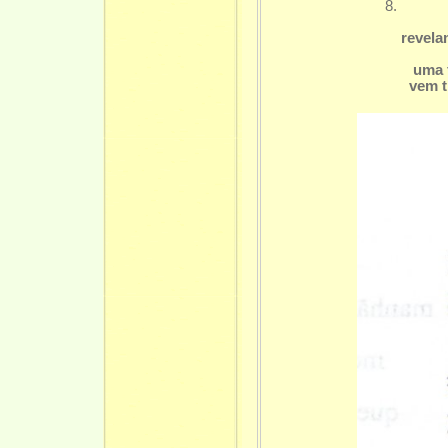
8.
ma
revelam-se
tão d
uma flor
vem tingi