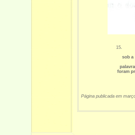
15.
sob a luz
longo
palavras 
foram pro
Página publicada em març