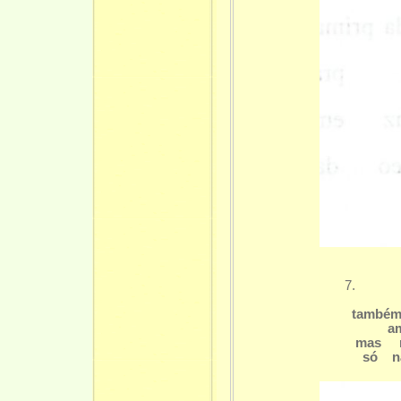
7.
também a f
ambas s
mas meu 
só na cor