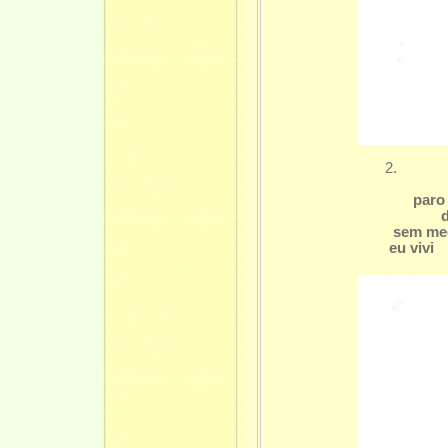
2.
paro par
da minh
sem medo 
eu vivi c