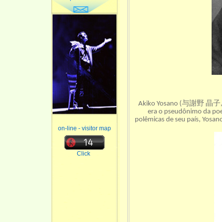
与謝野
晶子
Akiko Yosano (
era o pseudônimo da poe
polêmicas de seu país, Yosano
on-line - visitor map
Click