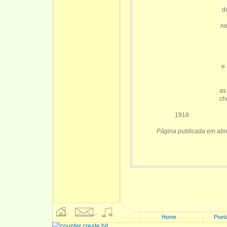
d
ne
e
as
ch
1918
Página publicada em abri
Home
Poeta