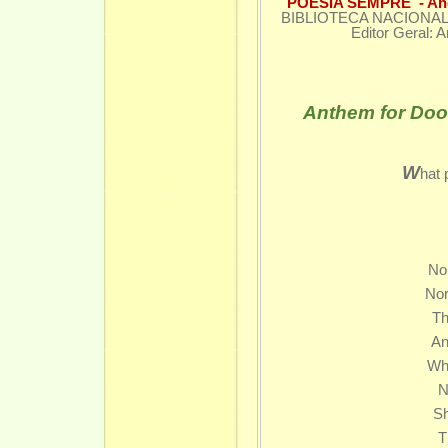
POESIA SEMPRE - Ano
BIBLIOTECA NACIONAL – D
Editor Geral: 
Anthem for Doo
W
hat 
Only
Onl
Ca
No mock
Nor any
The shr
And bug
What ca
Not in
Shall 
The pal