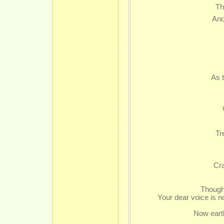
Their f
And eac
As th
Trem
Cr
Though e
Your dear voice is n
Now earth