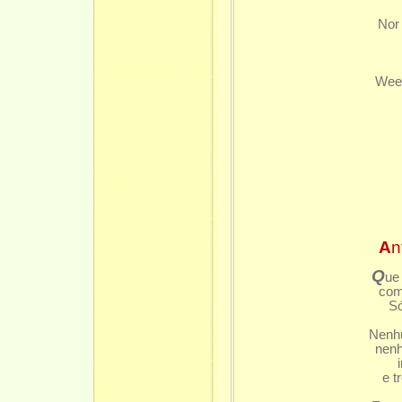
Nor la
Weep, 
A
n
Q
ue
com
Só
Nenhu
nenh
e t