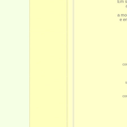
Em s
a mor
e e
co
s
co