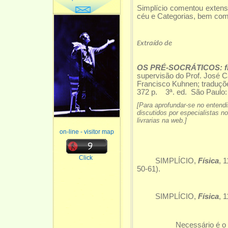
Simplício comentou extens
céu e Categorias, bem como
Extraído de
OS PRÉ-SOCRÁTICOS: fra
supervisão do Prof. José 
Francisco Kuhnen; traduções
372 p. 3ª. ed. São Paulo: 
[Para aprofundar-se no entendi
discutidos por especialistas n
livrarias na web.]
on-line - visitor map
Click
SIMPLÍCIO,
Física
, 
50-61).
SIMPLÍCIO,
Física
, 1
Necessário é o dize