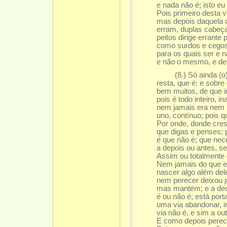
e nada não é; isto eu
Pois primeiro desta vi
mas depois daquela 
erram, duplas cabeça
peitos dirige errant
como surdos e cegos
para os quais ser e 
e não o mesmo, e de 
(8.) Só ainda (o) 
resta, que é: e sobre
bem muitos, de que i
pois é todo inteiro, i
nem jamais era nem s
uno, contínuo; pois 
Por onde, donde cres
que digas e penses; 
é que não é; que nece
a depois ou antes, se
Assim ou totalmente 
Nem jamais do que em
nascer algo além del
nem perecer deixou j
mas mantém; e a deci
é ou não é; está port
uma via abandonar, i
via não é, e sim a ou
E como depois perec