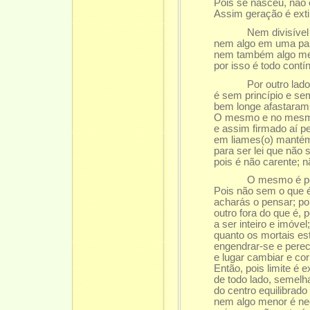
Pois se nasceu, não 
Assim geração é extin
Nem divisível é, p
nem algo em uma part
nem também algo men
por isso é todo contí
Por outro lado, im
é sem princípio e s
bem longe afastaram-
O mesmo e no mesmo
e assim firmado aí p
em liames(o) mantém,
para ser lei que não 
pois é não carente; n
O mesmo é pensar
Pois não sem o que é
acharás o pensar; po
outro fora do que é, 
a ser inteiro e imóve
quanto os mortais es
engendrar-se e pere
e lugar cambiar e cor 
Então, pois limite é 
de todo lado, semelh
do centro equilibrado
nem algo menor é nec