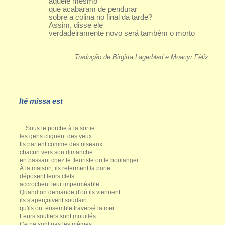
aquele mesmo
que acabaram de pendurar
sobre a colina no final da tarde?
Assim, disse ele
verdadeiramente novo será também o morto
Tradução de Birgitta Lagerblad e Moacyr Félix
Ité missa est
Sous le porche à la sortie
les gens clignent des yeux
Ils partent comme des oiseaux
chacun vers son dimanche
en passant chez le fleuriste ou le boulanger
À la maison, ils referment la porte
déposent leurs clefs
accrochent leur imperméable
Quand on demande d'où ils viennent
ils s'aperçoivent soudain
qu'ils ont ensemble traversé la mer
Leurs souliers sont mouillés
Ce ne sont pas les mêmes