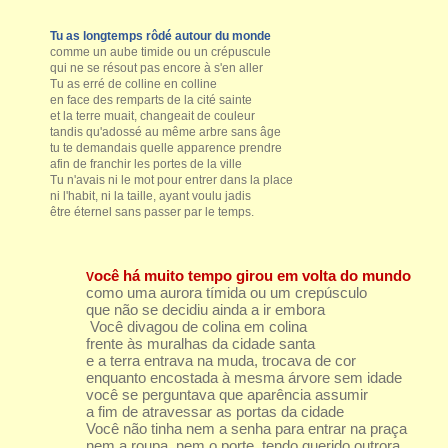
Tu as longtemps rôdé autour du monde
comme un aube timide ou un crépuscule
qui ne se résout pas encore à s'en aller
Tu as erré de colline en colline
en face des remparts de la cité sainte
et la terre muait, changeait de couleur
tandis qu'adossé au même arbre sans âge
tu te demandais quelle apparence prendre
afin de franchir les portes de la ville
Tu n'avais ni le mot pour entrer dans la place
ni l'habit, ni la taille, ayant voulu jadis
être éternel sans passer par le temps.
ocê há muito tempo girou em volta do mundo
V
como uma aurora tímida ou um crepúsculo
que não se decidiu ainda a ir embora
Você divagou de colina em colina
frente às muralhas da cidade santa
e a terra entrava na muda, trocava de cor
enquanto encostada à mesma árvore sem idade
você se perguntava que aparência assumir
a fim de atravessar as portas da cidade
Você não tinha nem a senha para entrar na praça
nem a roupa, nem o porte, tendo querido outrora