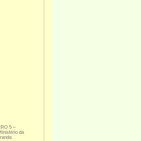
RO 5 –
nistério da
iranda