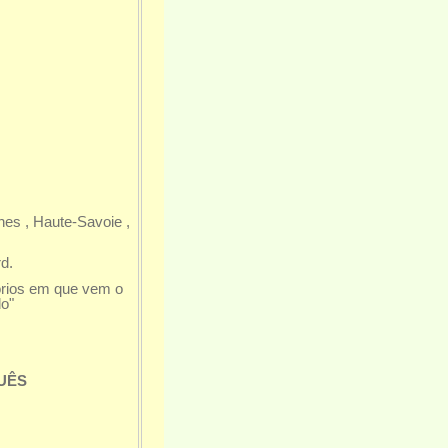
es , Haute-Savoie ,
d.
órios em que vem o
o"
UÊS