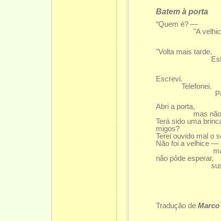
Batem à porta
“Quem é? —
"A velhice
Vim te v
"Volta mais tarde.
Estou oc
Tenho m
Escrevi.
Telefonei.
Perdi uma
Abri a porta,
mas não havi
Terá sido uma brinc
migos?
Terei ouvido mal o 
Não foi a velhice —
mas a maturi
não pôde esperar,
suspir
e foi-s
Tradução de
Marco