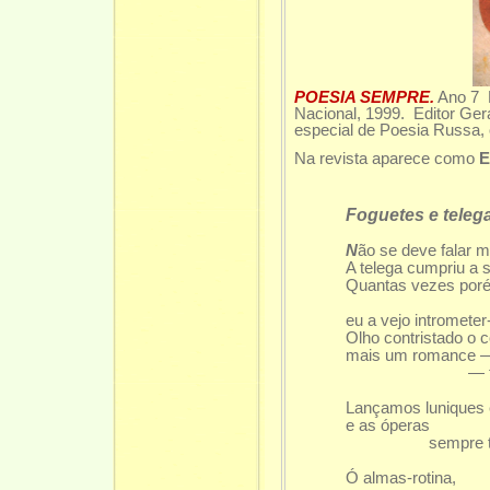
POESIA SEMPRE.
Ano 7
Nacional, 1999. Editor Ger
especial de Poesia Russa, 
Na revista aparece como
E
Foguetes e teleg
N
ão se deve falar m
A telega cumpriu a s
Quantas vezes por
sem mais
eu a vejo intrometer
Olho contristado o c
mais um romance 
— tele
Lançamos luniques 
e as óperas
sempre tele
Ó almas-rotina,