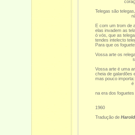
corações lub
Telegas são telegas
não são q
E com um trom de ar
elas invadem as tel
ó vós, que as teleg
tendes intelecto tele
Para que os foguete
Vossa arte os relega
só tele
Vossa arte é uma ar
cheia de galardões 
mas pouco importa:
é uma tel
na era dos foguete
conden
1960
Tradução de
Harold