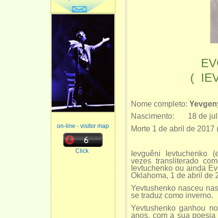
EV
( IE
Nome completo:
Yevgen
Nascimento: 18 de jul
on-line - visitor map
Morte 1 de abril de 2017
Click
Ievguêni Ievtuchenko (
vezes transliterado co
Ievtuchenko ou ainda Ev
Oklahoma, 1 de abril de 2
Yevtushenko nasceu nas 
se traduz como inverno.
Yevtushenko ganhou not
anos, com a sua poesia 