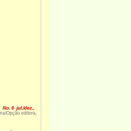
. 6 jul./dez.,
ína/Opção editora,