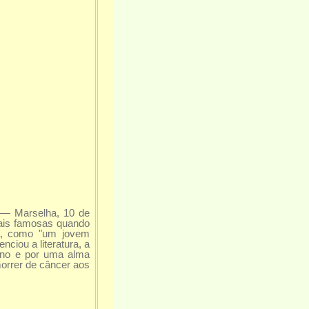
4 — Marselha, 10 de
mais famosas quando
ca, como "um jovem
iou a literatura, a
tino e por uma alma
morrer de câncer aos