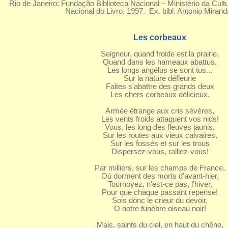
Rio de Janeiro: Fundação Biblioteca Nacional – Ministério da Cul
Nacional do Livro, 1997. Ex. bibl. Antonio Mirand
Les corbeaux
Seigneur, quand froide est la prairie,
Quand dans les hameaux abattus,
Les longs angélus se sont tus...
Sur la nature défleurie
Faites s'abattre des grands deux
Les chers corbeaux délicieux.
Armée étrange aux cris sévères,
Les vents froids attaquent vos nids!
Vous, les long des fleuves jaunis,
Sur les routes aux vieux calvaires,
Sur les fossés et sur les trous
Dispersez-vous, ralliez-vous!
Par milliers, sur les champs de France,
Où dorment des morts d'avant-hier,
Tournoyez, n'est-ce pas, l'hiver,
Pour que chaque passant repense!
Sois donc le crieur du devoir,
O notre funèbre oiseau noir!
Mais, saints du ciel, en haut du chêne,