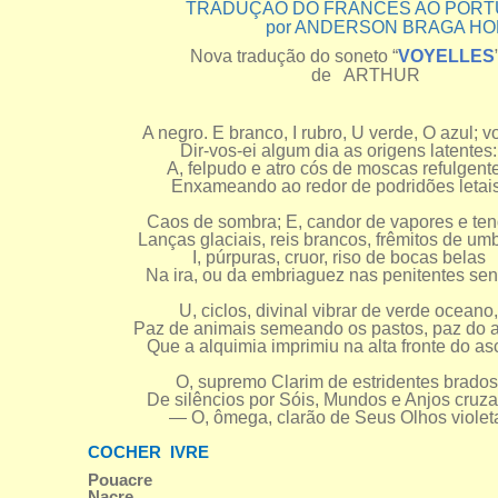
TRADUÇÃO DO FRANCÊS AO PORT
por ANDERSON BRAGA HOR
Nova tradução do soneto “
VOYELLES
de ARTHUR
A negro. E branco, I rubro, U verde, O azul; vo
Dir-vos-ei algum dia as origens latentes:
A, felpudo e atro cós de moscas refulgent
Enxameando ao redor de podridões letais
Caos de sombra; E, candor de vapores e ten
Lanças glaciais, reis brancos, frêmitos de umb
I, púrpuras, cruor, riso de bocas belas
Na ira, ou da embriaguez nas penitentes sen
U, ciclos, divinal vibrar de verde oceano,
Paz de animais semeando os pastos, paz do 
Que a alquimia imprimiu na alta fronte do asc
O, supremo Clarim de estridentes brados
De silêncios por Sóis, Mundos e Anjos cruza
— O, ômega, clarão de Seus Olhos violet
COCHER IVRE
Pouacre
Nacre