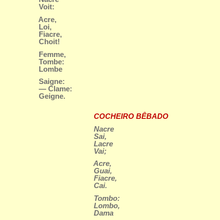
Voit:
Acre,
Loi,
Fiacre,
Choit!
Femme,
Tombe:
Lombe
Saigne:
— Clame:
Geigne.
COCHEIRO BÊBADO
Nacre
Sai,
Lacre
Vai;
Acre,
Guai,
Fiacre,
Cai.
Tombo:
Lombo,
Dama