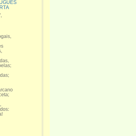
UGUÊS
TA
”,
gais,
es
,
das,
elas;
das;
arcano
eta;
,
dos:
a!