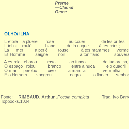
Prerne
—Clama!
Geme.
OLHO/ ILHA
L´etoile a plueré rose au couer de les orilles
L´infini roulé blanc de ta nuque à tes reins;
La mer a perlé rouse à tes mammes vermeil
Et´Homme saigné noir à ton flanc souvera
A estrela chorou rosa ao fundo de tua orelha,
O espaço rolou branco entre a nuca e o quadril
O mar perolou ruivo a mamila vermelha
E o Homem sangrou negro o flanco senhoril
Fonte:
RIMBAUD, Arthur .
Poesia completa
. Trad. Ivo Bar
Topbooks,1994