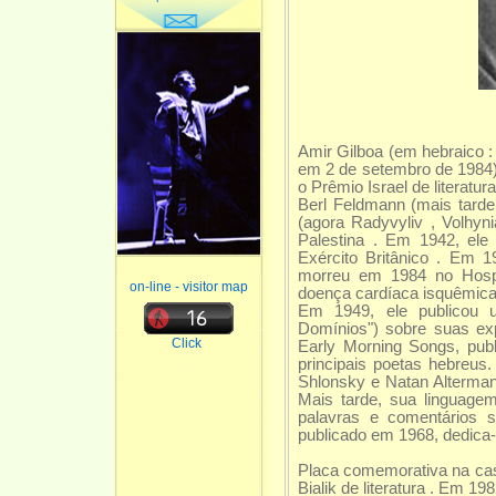
Amir Gilboa (em hebraico 
em 2 de setembro de 1984) 
o Prêmio Israel de literatu
Berl Feldmann (mais tarde
(agora Radyvyliv , Volhyn
Palestina . Em 1942, ele
Exército Britânico . Em 1
morreu em 1984 no Hospi
on-line - visitor map
doença cardíaca isquêmica
Em 1949, ele publicou u
Domínios") sobre suas ex
Click
Early Morning Songs, pu
principais poetas hebreus
Shlonsky e Natan Alterman
Mais tarde, sua linguage
palavras e comentários s
publicado em 1968, dedica-
Placa comemorativa na cas
Bialik de literatura . Em 19