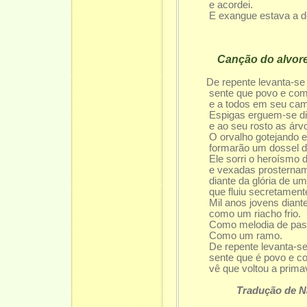
e acordei.
E exangue estava a de
Canção do alvor
De repente levanta-s
sente que povo e come
e a todos em seu camin
Espigas erguem-se diant
e ao seu rosto as árvor
O orvalho gotejando e as
formarão um dossel de 
Ele sorri o heroísmo de
e vexadas prosternam-
diante da glória de um 
que fluiu secretament
Mil anos jovens diante 
como um riacho frio.
Como melodia de past
Como um ramo.
De repente levanta-se 
sente que é povo e com
vê que voltou a primavera
Tradução de 