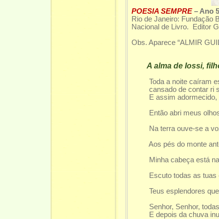
POESIA SEMPRE
– Ano 
Rio de Janeiro: Fundação B
Nacional de Livro. Editor G
Obs. Aparece “ALMIR GUI
A alma de Iossi, filh
Toda a noite caíram e
cansado de contar ri sozi
E assim adormecido, e a
e águias mergu
Então abri meus olhos pa
redimiu a cançã
Na terra ouve-se a voz d
azul
Aos pés do monte antes d
le
Minha cabeça está nas á
do sonho 
Escuto todas as tuas canç
deveras
Teus esplendores que va
da tua v
Senhor, Senhor, todas a
E depois da chuva inund