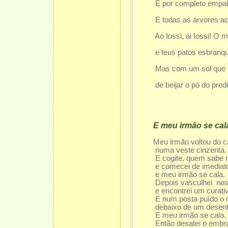
E por completo empalid
insinua nas p
E todas as árvores ace
home
Ao Iossi, ai Iossi! O meu 
superfí
e teus patos esbranquiça
para as
Mas com um sol que se e
queimo do
de beijar o pó do predil
E meu irmão se cal
Meu irmão voltou do 
numa veste cinzenta.
E cogite, quem sabe meu
e comecei de imediato a
e meu irmão se cala.
Depois vasculhei nos b
e encontrei um curativo
E num posta puído o n
debaixo de um desenho
E meu irmão se cala.
Então desatei o embru