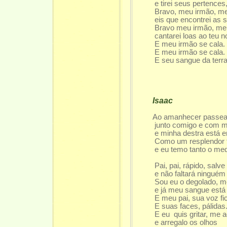
e tirei seus pertences,
Bravo, meu irmão, meu 
eis que encontrei as s
Bravo meu irmão, meu v
cantarei loas ao teu n
E meu irmão se cala.
E meu irmão se cala.
E seu sangue da terra
Isaac
Ao amanhecer passeava
junto comigo e com me
e minha destra está em
Como um resplendor fulg
e eu temo tanto o medo 
sobre a
Pai, pai, rápido, salve 
e não faltará ninguém na
Sou eu o degolado, meu
e já meu sangue está so
E meu pai, sua voz fico
E suas faces, pálidas
E eu quis gritar, me agi
e arregalo os olhos