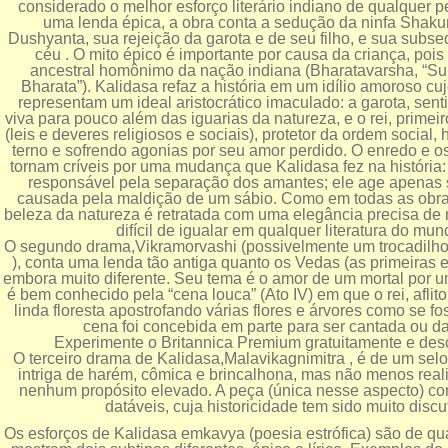
considerado o melhor esforço literário indiano de qualquer p
uma lenda épica, a obra conta a sedução da ninfa Shakun
Dushyanta, sua rejeição da garota e de seu filho, e sua subs
céu . O mito épico é importante por causa da criança, pois
ancestral homônimo da nação indiana (Bharatavarsha, “Su
Bharata”). Kalidasa refaz a história em um idílio amoroso c
representam um ideal aristocrático imaculado: a garota, sentim
viva para pouco além das iguarias da natureza, e o rei, primei
(leis e deveres religiosos e sociais), protetor da ordem social, 
terno e sofrendo agonias por seu amor perdido. O enredo e 
tornam críveis por uma mudança que Kalidasa fez na história
responsável pela separação dos amantes; ele age apenas 
causada pela maldição de um sábio. Como em todas as obra
beleza da natureza é retratada com uma elegância precisa de 
difícil de igualar em qualquer literatura do mun
O segundo drama,Vikramorvashi (possivelmente um trocadilho
), conta uma lenda tão antiga quanto os Vedas (as primeiras e
embora muito diferente. Seu tema é o amor de um mortal por u
é bem conhecido pela “cena louca” (Ato IV) em que o rei, aflit
linda floresta apostrofando várias flores e árvores como se f
cena foi concebida em parte para ser cantada ou d
Experimente o Britannica Premium gratuitamente e des
O terceiro drama de Kalidasa,Malavikagnimitra , é de um sel
intriga de harém, cômica e brincalhona, mas não menos reali
nenhum propósito elevado. A peça (única nesse aspecto) co
datáveis, cuja historicidade tem sido muito discu
Os esforços de Kalidasa emkavya (poesia estrófica) são de qu