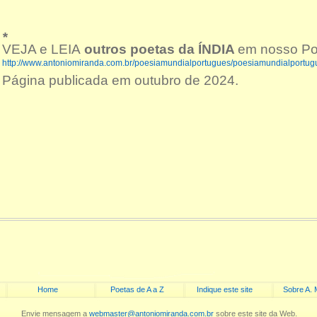
*
VEJA e LEIA
outros poetas da ÍNDIA
em nosso Por
http://www.antoniomiranda.com.br/poesiamundialportugues/poesiamundialportug
Página publicada em outubro de 2024.
Home
Poetas de A a Z
Indique este site
Sobre A. 
Envie mensagem a
webmaster@antoniomiranda.com.br
sobre este site da Web.