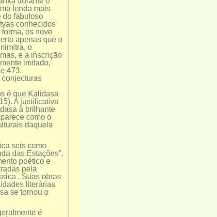
Lanka durante o
Uma lenda mais
e do fabuloso
dityas conhecidos
forma, os nove
certo apenas que o
imitra, o
mas, e a inscrição
emente imitado,
e 473.
 conjecturas
s é que Kalidasa
). A justificativa
dasa à brilhante
 aparece como o
ulturais daquela
fica seis como
nda das Estações”,
mento poético e
tradas pela
ssica . Suas obras
dades literárias
asa se tornou o
geralmente é