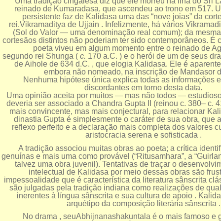
Uma tradição cingalesa diz que ele morreu na ilha do Sri 
reinado de Kumaradasa, que ascendeu ao trono em 517. 
persistente faz de Kalidasa uma das “nove joias” da cort
rei.Vikramaditya de Ujjain . Infelizmente, há vários Vikrama
(Sol do Valor — uma denominação real comum); da mesma 
cortesãos distintos não poderiam ter sido contemporâneos. É 
poeta viveu em algum momento entre o reinado de Agn
segundo rei Shunga (
c.
170 a.C. ) e o herói de um de seus dra
de Aihole de 634 d.C. , que elogia Kalidasa. Ele é aparent
embora não nomeado, na inscrição de Mandasor d
Nenhuma hipótese única explica todas as informações e
discordantes em torno desta data.
Uma opinião aceita por muitos — mas não todos — estudioso
deveria ser associado a Chandra Gupta II (reinou c. 380– c. 415
mais convincente, mas mais conjectural, para relacionar Kali
dinastia Gupta é simplesmente o caráter de sua obra, que
reflexo perfeito e a declaração mais completa dos valores c
aristocracia serena e sofisticada .
A tradição associou muitas obras ao poeta; a crítica identi
genuínas e mais uma como provável (“Ritusamhara”, a “Guirla
talvez uma obra juvenil). Tentativas de traçar o desenvolvi
intelectual de Kalidasa por meio dessas obras são frus
impessoalidade que é característica da literatura sânscrita clá
são julgadas pela tradição indiana como realizações de quali
inerentes à língua sânscrita e sua cultura de apoio . Kalid
arquétipo da composição literária sânscrita .
No drama , seuAbhijnanashakuntala é o mais famoso e 