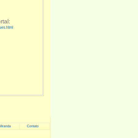
tal:
ues.html
Miranda
Contato