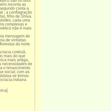
 épico são os dois
ro reconta as
 segundo conta a
i , a conflagração
), filho de Shiva.
strofes, cada uma
ens complexas e
oético não é mais
 uma mensagem de
ia de vinhetas
florestas do norte
cracia cortesã,
ito mais do que
nica mais antiga,
as necessidades de
za o renascimento
se social; com as
lidasa se tornou
ocracia indiana
nica]