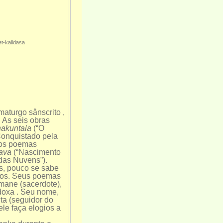
et-kalidasa
maturgo sânscrito ,
 As seis obras
akuntala
(“O
Conquistado pela
 os poemas
ava
(“Nascimento
das Nuvens”).
s, pouco se sabe
icos. Seus poemas
mane (sacerdote),
doxa . Seu nome,
ita (seguidor do
ele faça elogios a