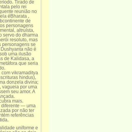
eríodo. Tirado de
tala pelo rei
equente reunião no
 ela éBharata ,
bcontinente de
ujos personagens
ental, altruísta,
ro servo do dharma
herói resoluto, mas
os personagens se
: Dushyanta não é
sob uma ilusão
s de Kalidasa, a
metáfora que seria
do.
 com vikramaditya
scrituras hindus),
ma donzela divina;
o, vagueia por uma
ossem seu amor. A
ançada.
cubra mais.
o diferente — uma
zada por não ter
ntém referências
tida.
alidade uniforme e