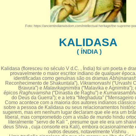
Foto: https://ancientindianwisdom.com/intellectual-heritage/the-supreme-po
KALIDASA
( ÍNDIA )
Kalidasa (floresceu no século V d.C. , Índia) foi um poeta e dra
provavelmente o maior escritor indiano de qualquer época.
identificadas como genuínas são os dramas
Abhijnanash
Reconhecimento de Shakuntala”),
Vikramorvashi
(“Urvashi 
Bravura”) e
Malavikagnimitra
(“Malavika e Agnimitra”);
épicos
Raghuvamsha
(“Dinastia de Raghu”) e
Kumarasambh
do Deus da Guerra”); e a letra “Meghaduta” (“Mensageiro 
Como acontece com a maioria dos autores indianos clássico
sobre a pessoa de Kalidasa ou seus relacionamentos histór
sugerem, mas em nenhum lugar declaram que ele era um brâ
liberal, mas comprometido com a visão de mundo hindu orto
literalmente "servo de Kali ", presume que ele era um shaiv
deus Shiva , cuja consorte era Kali), embora ocasionalmente 
outros deuses, notavelmente Vishnu .