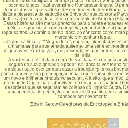
mostram dois subtipos diferentes, épico e lírico. Exemplos do
poemas longos Raghuvamsha e Kumarasambhava. O primei
lendas dos antepassados e descendentes do herói Rama; o
história picaresca da sedução de Shiva por sua consorte Parvat
de Kama (o deus do desejo) e o nascimento de Kumara (Skanda
Essas histórias são meros pretextos para o poeta encadear e
métrica e gramaticalmente completa, redundando em imag
repousantes. O domínio de Kalidasa do sânscrito como meio p
marcante em nenhum lugar.
Um poema lírico, o ““Meghaduta ”, contém, intercaladas em
um amante para sua amada ausente, uma série extraordinár
inigualáveis e instrutivas , descrevendo as montanhas, rios e 
da Índia.
A sociedade refletida na obra de Kalidasa é a de uma aristo
segura de sua dignidade e poder. Kalidasa talvez tenha fe
qualquer outro escritor para casar a tradição religiosa bramâ
particularmente sua preocupação ritual com o sânscrito, com 
um novo e brilhante hinduísmo secular . A fusão, que simboli
do período Gupta, não sobreviveu, no entanto, à sua frágil ba
desordens que se seguiram ao colapso do Império Gupta, Ka
uma memória de perfeição que nem o sânscrito nem a arist
conheceriam novamente.
[Edwin Gerow Os editores da Enciclopédia Britâ