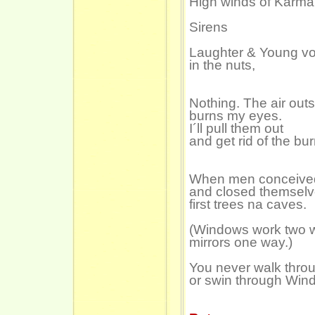
High winds of Karma
Sirens
Laughter & Young vo
in the nuts,
Nothing. The air out
burns my eyes.
I´ll pull them out
and get rid of the bu
When men conceived
and closed themselv
first trees na caves.
(Windows work two 
mirrors one way.)
You never walk throu
or swin through Win