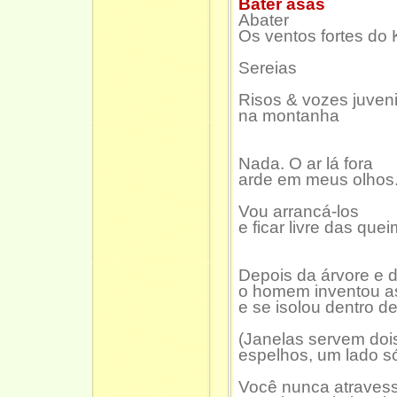
Bater asas
Abater
Os ventos fortes do
Sereias
Risos & vozes juven
na montanha
Nada. O ar lá fora
arde em meus olhos
Vou arrancá-los
e ficar livre das que
Depois da árvore e 
o homem inventou a
e se isolou dentro de
(Janelas servem dois
espelhos, um lado só
Você nunca atraves