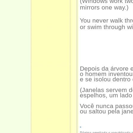
(Windows work two
mirrors one way.)
You never walk thr
or swim through w
Depois da árvore 
o homem inventou
e se isolou dentro
(Janelas servem d
espelhos, um lado 
Você nunca passou
ou saltou pela jane
*
Página ampliada e republicada 