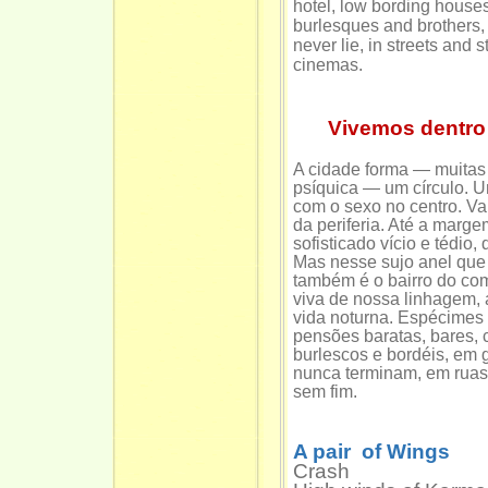
hotel, low bording house
burlesques and brothers,
never lie, in streets and st
cinemas.
Vivemos dentro 
A cidade forma — muitas 
psíquica — um círculo. 
com o sexo no centro. Va
da periferia. Até a marg
sofisticado vício e tédio, d
Mas nesse sujo anel que 
também é o bairro do com
viva de nossa linhagem, a
vida noturna. Espécimes
pensões baratas, bares, 
burlescos e bordéis, em 
nunca terminam, em ruas 
sem fim.
A pair of Wings
Crash