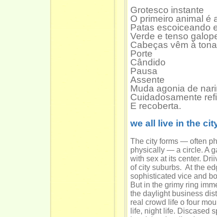
Grotesco instante
O primeiro animal é
Patas escoiceando e
Verde e tenso galop
Cabeças vêm à tona
Porte
Cândido
Pausa
Assente
Muda agonia de nar
Cuidadosamente ref
E recoberta.
we all live in the cit
The city forms — often phy
physically — a circle. A 
with sex at its center. Dri
of city suburbs. At the e
sophisticated vice and bo
But in the grimy ring imm
the daylight business distr
real crowd life o four mou
life, night life. Discased