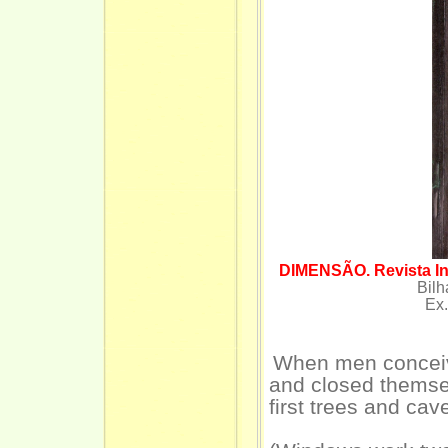
DIMENSÃO. Revista Int
Bilh
Ex.
When men conceiv
and closed themse
first trees and cav