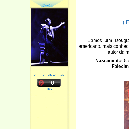
( 
James "Jim" Douglas
americano, mais conheci
autor da m
Nascimento
:
8 
Falecim
on-line - visitor map
Click