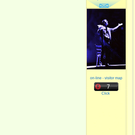
on-line - visitor map
Click