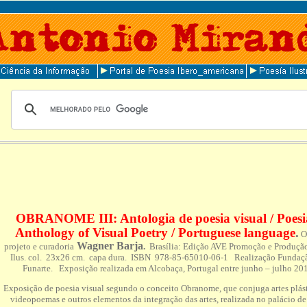
OBRANOME III: Antologia de poesia visual / Poesi
Anthology of Visual Poetry / Portuguese language
.
Or
Wagner Barja
projeto e curadoria
.
Brasília: Edição AVE Promoção e Produção
Ilus. col. 23x26 cm. capa dura. ISBN 978-85-65010-06-1 Realização Fundaçã
Funarte. Exposição realizada em Alcobaça, Portugal entre junho – julho 20
Exposição de poesia visual segundo o conceito Obranome, que conjuga artes plásti
videopoemas e outros elementos da integração das artes, realizada no palácio d