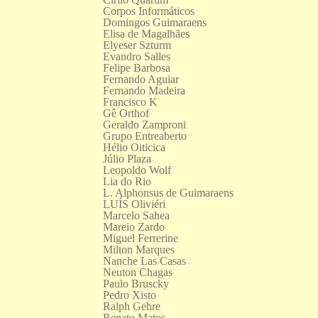
Corpos Informáticos
Domingos Guimaraens
Elisa de Magalhães
Elyeser Szturm
Evandro Salles
Felipe Barbosa
Fernando Aguiar
Fernando Madeira
Francisco K
Gê Orthof
Geraldo Zamproni
Grupo Entreaberto
Hélio Oiticica
Júlio Plaza
Leopoldo Wolf
Lia do Rio
L. Alphonsus de Guimaraens
LUÍS Oliviéri
Marcelo Sahea
Mareio Zardo
Miguel Ferrerine
Milton Marques
Nanche Las Casas
Neuton Chagas
Paulo Bruscky
Pedro Xisto
Ralph Gehre
Renato Matos