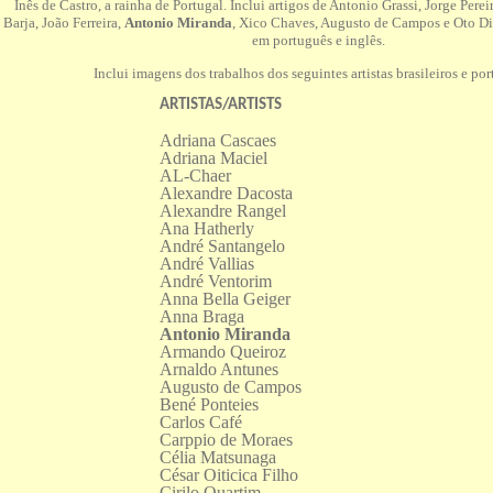
Inês de Castro, a rainha de Portugal. Inclui artigos de Antonio Grassi, Jorge Per
Barja, João Ferreira,
Antonio Miranda
, Xico Chaves, Augusto de Campos e Oto Di
em português e inglês.
Inclui imagens dos trabalhos dos seguintes artistas brasileiros e po
ARTISTAS/ARTISTS
Adriana Cascaes
Adriana Maciel
AL-Chaer
Alexandre Dacosta
Alexandre Rangel
Ana Hatherly
André Santangelo
André Vallias
André Ventorim
Anna Bella Geiger
Anna Braga
Antonio Miranda
Armando Queiroz
Arnaldo Antunes
Augusto de Campos
Bené Ponteies
Carlos Café
Carppio de Moraes
Célia Matsunaga
César Oiticica Filho
Cirilo Quartim