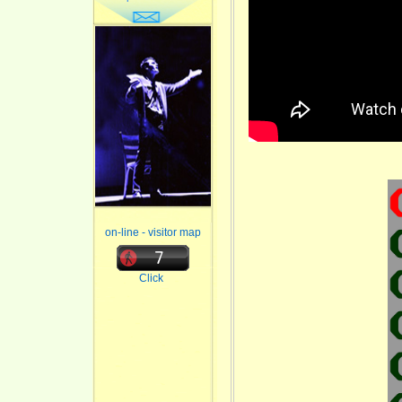
on-line - visitor map
Click