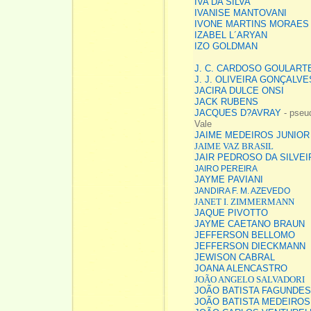
IVA DA SILVA
IVANISE MANTOVANI
IVONE MARTINS MORAES
IZABEL L´ARYAN
IZO GOLDMAN
J. C. CARDOSO GOULART
J. J. OLIVEIRA GONÇALVE
JACIRA DULCE ONSI
JACK RUBENS
JACQUES D?AVRAY
- pseud
Vale
JAIME MEDEIROS JUNIO
JAIME VAZ BRASIL
JAIR PEDROSO DA SILVEI
JAIRO PEREIRA
JAYME PAVIANI
JANDIRA F. M. AZEVEDO
J
ANET I. ZIMMERMANN
JAQUE PIVOTTO
JAYME CAETANO BRAUN
JEFFERSON BELLOMO
JEFFERSON DIECKMANN
JEWISON CABRAL
JOANA ALENCASTRO
JOÃO ANGELO SALVADORI
JOÃO BATISTA FAGUNDES
JOÃO BATISTA MEDEIROS