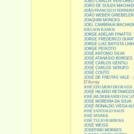
JOÃO CARLOS VENTURELL
JOÃO DE SOUZA MACHAD
JOÃO-FRANCISCO FERREIR
JOÃO WEBER GRIEBELER
JOAQUIM MONCKS
JOEL CAMBRAIA MACHAD
JOELSON RAMOS
JORGE ADELAR FINATTO
JORGE FREDERICO DUAR
JORGE LUIZ BATISTA LIN
JORGE PEIXOTO
JOSÉ ANTONIO SILVA
JOSÉ ATANÁSIO BORGES 
JOSÉ CARLOS GENTILI
JOSÉ CARLOS SERUFO
JOSÉ COUTO
- 
JOSE DE FREITAS VALE
D'Avray
JOSÉ EDUARDO DEGRAZIA
JOSÉ HILÁRIO RETAMOZO
JOSÉ HILDEBRANDO DACA
JOSÉ MOREIRA DA SILVA
JOSÉ RONALDO VIEGA AL
JOSÉ SANTIAGO NAUD
JOSÉ SPANIOL
J
OSÉ TULIO BARBOSA
JOSÉ WEISS
JOSEFINO MORAES