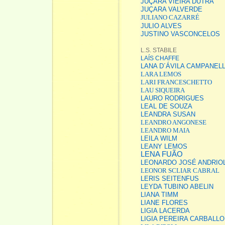
JUÇARA VIEIRA DUTRA
JUÇARA VALVERDE
JULIANO CAZARRÉ
JULIO ALVES
JUSTINO VASCONCELOS
L.S. STABILE
LAÍS CHAFFE
LANA D´ÁVILA CAMPANEL
LARA LEMOS
LARI FRANCESCHETTO
LAU SIQUEIRA
LAURO RODRIGUES
LEAL DE SOUZA
LEANDRA SUSAN
LEANDRO ANGONESE
LEANDRO MAIA
LEILA WILM
LEANY LEMOS
LENA FUÃO
LEONARDO JOSÉ ANDRIO
LEONOR SCLIAR CABRAL
LERIS SEITENFUS
LEYDA TUBINO ABELIN
LIANA TIMM
LIANE FLORES
LIGIA LACERDA
LIGIA PEREIRA CARBALLO