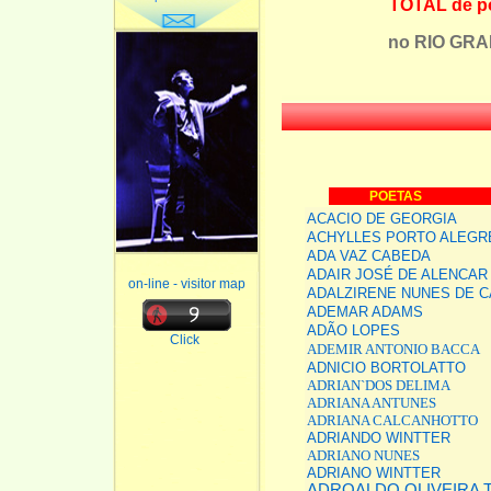
TOTAL de p
no RIO GRAN
POETAS
ACACIO DE GEORGIA
ACHYLLES PORTO ALEGR
ADA VAZ CABEDA
ADAIR JOSÉ DE ALENCAR
on-line - visitor map
ADALZIRENE NUNES DE 
ADEMAR ADAMS
ADÃO LOPE
S
Click
ADEMIR ANTONIO BACCA
ADNICIO BORTOLATTO
ADRIAN`DOS DELIMA
ADRIANA ANTUNES
ADRIANA CALCANHOTTO
ADRIANDO WINTTER
ADRIANO NUNES
ADRIANO WINTTER
ADROALDO OLIVEIRA 