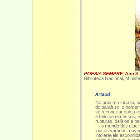
POESIA SEMPRE
. Ano 8
Biblioteca Nacional, Minist
Artaud
No próximo círculo, na
do parafuso, o homem
se reconciliar com o e
é feito de excessos, e
rupturas, delírios e pa
— o mundo dos alucinad
loucos varridos, enven
intoleráveis escondidas 
e das palavras, do manía