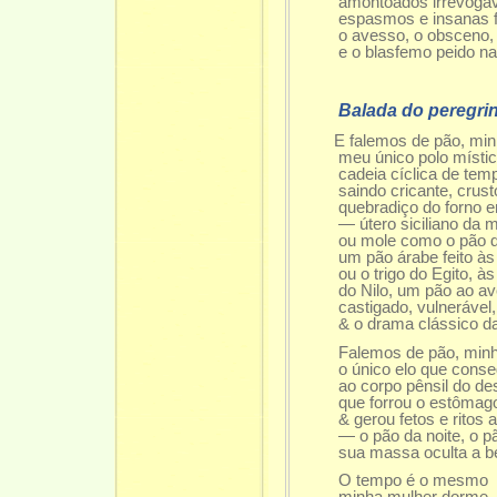
amontoados irrevogáveis
espasmos e insanas flor
o avesso, o obsceno, o
e o blasfemo peido na 
Balada do peregri
E falemos de pão, min
meu único polo místico
cadeia cíclica de temp
saindo cricante, crusto
quebradiço do forno e
— útero siciliano da m
ou mole como o pão do
um pão árabe feito às p
ou o trigo do Egito, às
do Nilo, um pão ao av
castigado, vulnerável,
& o drama clássico da
Falemos de pão, minh
o único elo que consegu
ao corpo pênsil do des
que forrou o estômago d
& gerou fetos e ritos an
— o pão da noite, o pão
sua massa oculta a bel
O tempo é o mesmo