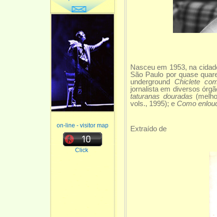
Nasceu em 1953, na cidade 
São Paulo por quase quaren
underground
Chiclete co
jornalista em diversos órg
taturanas douradas
(melho
vols., 1995); e
Como enlouq
on-line - visitor map
Extraído de
Click