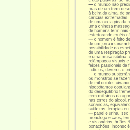
— o mundo não precisa
mas de um trem descarr
à beira da alma, de pa
carícias extremadas, de
de uma axila picada po
uma chinesa massageando
de homens terminais e a
estertorando cruéis câ
— o homem é feito de r
de um jorro incessante 
possibilidade do espet
de uma respiração preci
e uma musa sibilina romp
relâmpagos visuais e da
feixes passionais da fís
indícios, deveres e pri
— o mundo subterrâneo 
os monstros se fazem c
de mil coiotes uivando,
hipopótamos copulando 
do desequilíbrio treme
cem mil sinos da agoni
nas torres do álcool, n
sonâncias, equivalênci
sutilezas, terapias ou e
— papel e urina, isso si
monólogo e caos, ternu
e visionários, órfãos &
bonachões, inconsciência