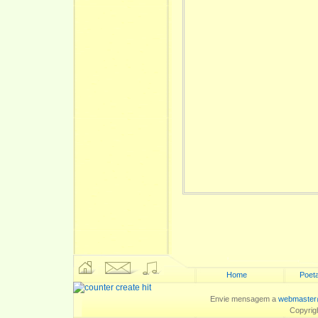
Home
Poeta
Envie mensagem a
webmaster
Copyrig