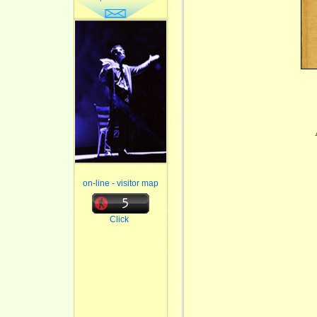
on-line - visitor map
Click