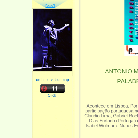
ANTONIO M
on-line - visitor map
PALAB
Click
Acontece em Lisboa, Portu
participação portugues
Claudio Lima, Gabriel Roc
Dias Furtado (Portugal) 
Isabel Wolmar e Nunes F