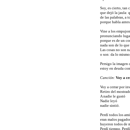
Soy, es cierto, tan
que dejó la jaula:
de las palabras, a
porque habla antes 
Vine a los empujone
pronunciando luga
porque es de un cor
nada son de lo que 
Las cosas no son n
o son: da lo mismo
Persigo la imagen 
estoy en deuda co
Canción:
Voy a ce
Voy a cerrar por in
Retiro del mostrad
A nadie le gustó
Nadie leyó
nadie sintió.
Perdí todos los am
eran malos pagado
huyeron todos de m
Perdí tiempo. Perdí