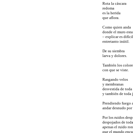
Rota la cáscara
redoma
es la herida
que aflora.
Como quien anda
donde el muro est
– explicar es difíci
entretanto inútil.
De su siembra
larva y dolores.
También los colore
con que se viste.
Rasgando velos
y membranas
desvestida de toda 
y también de toda j
Prendiendo fuego a
andar desnudo por 
Por los ruidos desp
despojados de toda
apenas el ruido ro
que el mundo encu