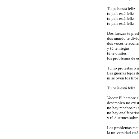
Tu país está feliz
tu país está feliz
tu país está feliz
tu país está feliz
Dos fuerzas te pre
dos mundo te divi
dos voces te acorra
y tú te niegas
tú te omites
los problemas de e
Tú no protestas o 
Las guerras lejos d
ni se oyen los tiros
Tu país está feliz.
Voces:
El hambre es
desempleo no exis
no hay ranchos ni 
no hay analfabeti
y tú duermes sobre
Los problemas racia
la universidad está