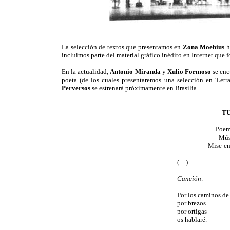
La selección de textos que presentamos en
Zona Moebius
ha
incluimos parte del material gráfico inédito en Internet que f
En la actualidad,
Antonio Miranda
y
Xulio Formoso
se enc
poeta (de los cuales presentaremos una selección en 'Let
Perversos
se estrenará próximamente en Brasilia.
TU
Poem
Mús
Mise-en
(…)
Canción:
Por los caminos de 
por brezos
por ortigas
os hablaré.