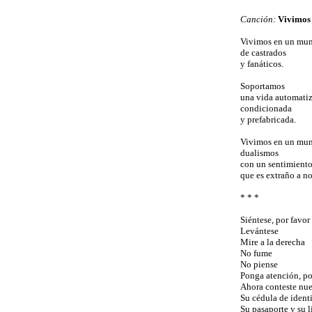
Canción:
Vivimos
Vivimos en un mun
de castrados
y fanáticos.
Soportamos
una vida automati
condicionada
y prefabricada.
Vivimos en un mun
dualismos
con un sentimiento
que es extraño a no
* * *
Siéntese, por favor
Levántese
Mire a la derecha
No fume
No piense
Ponga atención, po
Ahora conteste nue
Su cédula de ident
Su pasaporte y su l