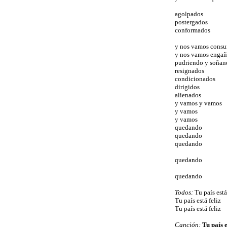
agolpados
postergados
conformados
y nos vamos cons
y nos vamos enga
pudriendo y soñan
resignados
condicionados
dirigidos
alienados
y vamos y vamos
y vamos
y vamos
quedando
quedando
quedando
quedando
quedando
Todos:
Tu país está
Tu país está feliz
Tu país está feliz
Canción:
Tu país e