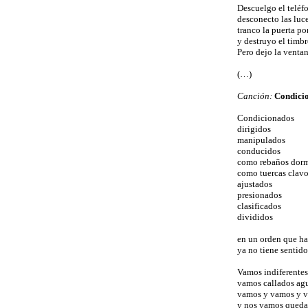
Descuelgo el teléf
desconecto las luce
tranco la puerta po
y destruyo el timbr
Pero dejo la ventan
(…)
Canción:
Condici
Condicionados
dirigidos
manipulados
conducidos
como rebaños dor
como tuercas clavo
ajustados
presionados
clasificados
divididos
en un orden que h
ya no tiene sentido
Vamos indiferente
vamos callados ag
vamos y vamos y 
y nos vamos qued