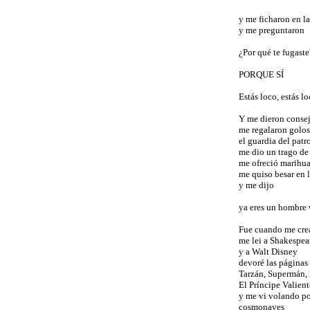
y me ficharon en l
y me preguntaron
¿Por qué te fugaste
PORQUE SÍ
Estás loco, estás lo
Y me dieron conse
me regalaron golos
el guardia del pat
me dio un trago de
me ofreció marihu
me quiso besar en 
y me dijo
ya eres un hombre v
Fue cuando me crea
me lei a Shakespea
y a Walt Disney
devoré las páginas 
Tarzán, Supermán,
El Príncipe Valient
y me vi volando po
cosmonaves