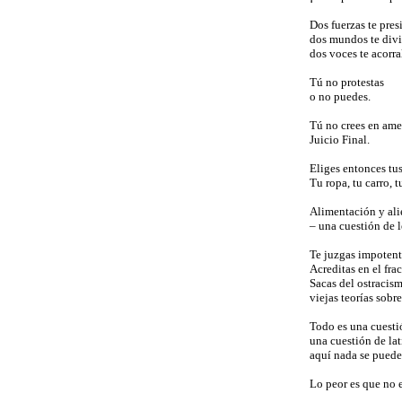
Dos fuerzas te pre
dos mundos te div
dos voces te acorra
Tú no protestas
o no puedes.
Tú no crees en am
Juicio Final.
Eliges entonces tu
Tu ropa, tu carro, t
Alimentación y al
– una cuestión de l
Te juzgas impotent
Acreditas en el fra
Sacas del ostracis
viejas teorías sobre
Todo es una cuesti
una cuestión de lat
aquí nada se puede
Lo peor es que no 