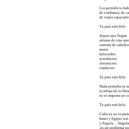
Los periódicos hab
de confianza, de c
de viajes espaciale
Tu país está feliz.
Jeques que llegan
artistas de cine qu
carreras de caballo
metro
helicoides
acueductos
oleoductos
viaductos
Tu país está feliz.
Nada perturba tu s
la rebaja de la libra
no te importa un c
Tu país está feliz.
Cuba ya no es part
Israel y Egipto son
y Angola ... Angola
¡es un problema po