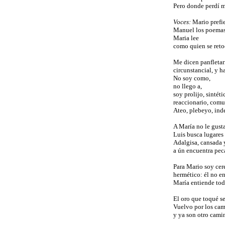
Pero donde perdí m
Voces:
Mario prefie
Manuel los poemas 
Maria lee
como quien se retoc
Me dicen panfletar
circunstancial, y h
No soy como,
no llego a,
soy prolijo, sintéti
reaccionario, comu
Ateo, plebeyo, ind
A María no le gusta
Luis busca lugares
Adalgisa, cansada 
a ún encuentra pec
Para Mario soy cere
hermético: él no e
María entiende tod
El oro que toqué se
Vuelvo por los ca
y ya son otro cami