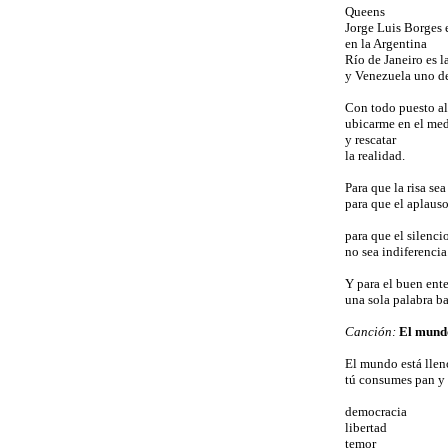
Queens
Jorge Luis Borges e
en la Argentina
Río de Janeiro es l
y Venezuela uno de
Con todo puesto al
ubicarme en el me
y rescatar
la realidad.
Para que la risa se
para que el aplaus
para que el silenci
no sea indiferencia
Y para el buen ent
una sola palabra ba
Canción:
El mundo
El mundo está llen
tú consumes pan y 
democracia
libertad
temor