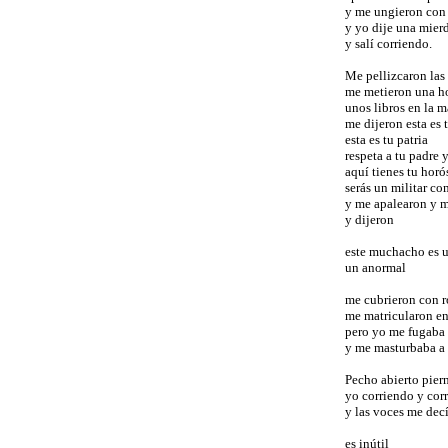
y me ungieron con 
y yo dije una mier
y salí corriendo.
Me pellizcaron las
me metieron una ho
unos libros en la 
me dijeron esta es 
esta es tu patria
respeta a tu padre 
aquí tienes tu hor
serás un militar c
y me apalearon y m
y dijeron
este muchacho es 
un anormal
me cubrieron con r
me matricularon en
pero yo me fugaba 
y me masturbaba a 
Pecho abierto pier
yo corriendo y cor
y las voces me dec
es inútil