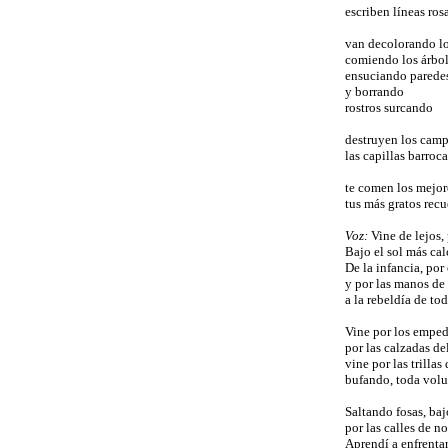
escriben líneas rosa
van decolorando lo
comiendo los árbo
ensuciando parede
y borrando
rostros surcando
destruyen los cam
las capillas barroca
te comen los mejor
tus más gratos recu
Voz:
Vine de lejos,
Bajo el sol más cal
De la infancia, por
y por las manos de
a la rebeldía de to
Vine por los emped
por las calzadas del
vine por las trillas
bufando, toda vol
Saltando fosas, baj
por las calles de 
Aprendí a enfrenta