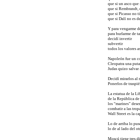
que si un asco que 
que si Rembrandt, 
que si Picasso no t
que si Dalí no es d
Y para vengarme d
para burlarme de 
decidí invertir
subvertir
todos los valores a
Napoleón fue un co
Cleopatra una puta
Judas quizo salvar
Decidí mirarlos al 
Ponerlos de traspié
La estatua de la Li
de la República de
los “marines” des
combatir a las trop
Wall Street es la c
Lo de arriba lo pus
lo de al lado del ot
Moscú tiene tres d