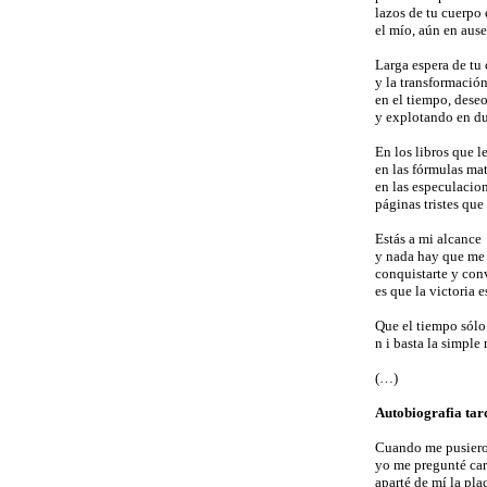
lazos de tu cuerpo
el mío, aún en ause
Larga espera de tu
y la transformació
en el tiempo, des
y explotando en du
En los libros que l
en las fórmulas ma
en las especulacion
páginas tristes que
Estás a mi alcance
y nada hay que me
conquistarte y con
es que la victoria e
Que el tiempo sólo
n i basta la simple 
(…)
Autobiografia tar
Cuando me pusier
yo me pregunté ca
aparté de mí la pla