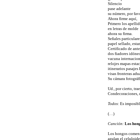
Silencio
pase adelante
su número, por fav
Ahora firme aquí,
Primero los apelli
en letras de molde
ahora su firma.
Señales particulare
papel sellado, esta
Certificado de ant
dos fiadores idóne
vacuna internacion
relojes mapas esta
itinerarios pasajes 
visas fronteras adu
Su cámara fotográf
Ud., por cierto, tra
Condecoraciones, 
Todos:
Es imposible
(…)
Canción:
Los hon
Los hongos comen 
azulan el celuloid