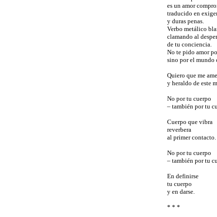
es un amor compr
traducido en exige
y duras penas.
Verbo metálico bla
clamando al desper
de tu conciencia.
No te pido amor po
sino por el mundo 
Quiero que me ame
y heraldo de este 
No por tu cuerpo
– también por tu c
Cuerpo que vibra
reverbera
al primer contacto.
No por tu cuerpo
– también por tu c
En definirse
tu cuerpo
y en darse.
* * *