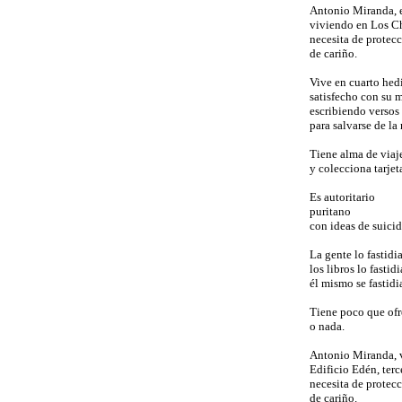
Antonio Miranda, 
viviendo en Los 
necesita de protec
de cariño.
Vive en cuarto he
satisfecho con su m
escribiendo versos
para salvarse de la 
Tiene alma de viaj
y colecciona tarjet
Es autoritario
puritano
con ideas de suicid
La gente lo fastidi
los libros lo fastid
él mismo se fastidi
Tiene poco que ofr
o nada.
Antonio Miranda, 
Edificio Edén, terc
necesita de protec
de cariño.