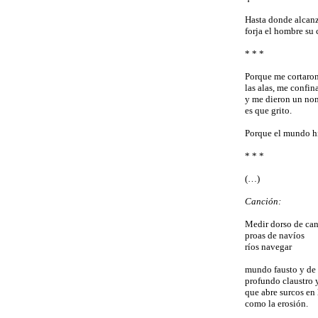
Hasta donde alcanz
forja el hombre su 
* * *
Porque me cortaron 
las alas, me confi
y me dieron un no
es que grito.
Porque el mundo hi
* * *
(…)
Canción:
Medir dorso de ca
proas de navíos
ríos navegar
mundo fausto y de 
profundo claustro y
que abre surcos en l
como la erosión.