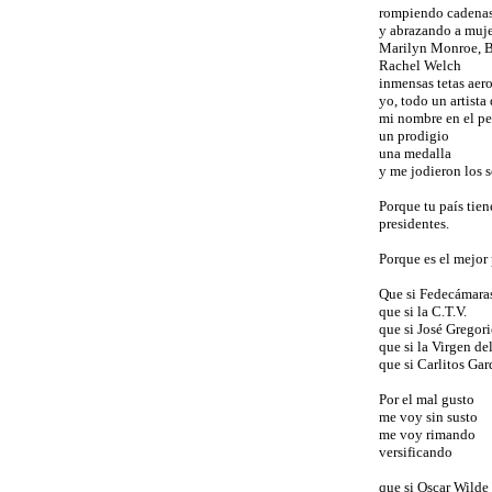
rompiendo cadenas
y abrazando a muje
Marilyn Monroe, B
Rachel Welch
inmensas tetas aer
yo, todo un artista
mi nombre en el pe
un prodigio
una medalla
y me jodieron los s
Porque tu país tien
presidentes.
Porque es el mejor
Que si Fedecámara
que si la C.T.V.
que si José Gregor
que si la Virgen d
que si Carlitos Gar
Por el mal gusto
me voy sin susto
me voy rimando
versificando
que si Oscar Wilde