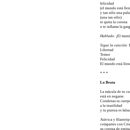
felicidad
(el mundo está llen
y tan sólo una pala
(una tan sólo)
te quita la corona
o te inflama la gar
Hablado:
¡El mundo
Sigue la canción:
Libertad
Temor
Felicidad
El mundo está llen
* * *
La Beata
La mácula de tu c
está en negarse.
Condenas tu cuerp
a la inutilidad
y tu pureza es falsa
Atávica y filantróp
compartes con Cris
su corona de espin