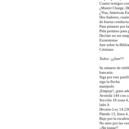
Cuatro testigos co
¿Master Charge, Di
¿Visa, American Ex
Dos fiadores, cuatro
de buena conducta
Pase primero por la
Pida permiso para p
Declare no ser sim
Extremistas
Jure sobre la Bibl
Cristiano
Todos:
¡¡¡Jure!!!
Su número de teléf
bancaria.
Siga por este pasil
siga la flecha
manipule.
¡Empuje!, ¡pase ad
Avenida 144 con c
Sección 18 zona 4,
lado A
Decreto Ley 14.23
Párrafo 13, línea 4
Baje por la escalera
No mire por las ven
¡¡No toque!!