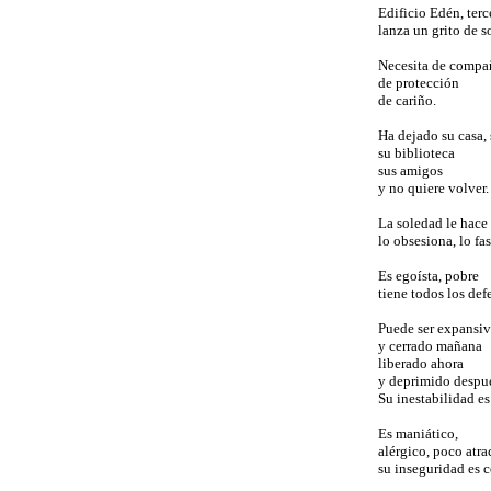
Edificio Edén, terc
lanza un grito de s
Necesita de compa
de protección
de cariño.
Ha dejado su casa, 
su biblioteca
sus amigos
y no quiere volver.
La soledad le hace
lo obsesiona, lo fas
Es egoísta, pobre
tiene todos los def
Puede ser expansi
y cerrado mañana
liberado ahora
y deprimido despu
Su inestabilidad es
Es maniático,
alérgico, poco atra
su inseguridad es 