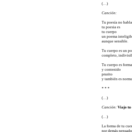
(…)
Canción:
Tu poesía no habla
tu poesia es
tu cuerpo
un poema inteligib
aunque sensible.
Tu cuerpo es un p
completo, indivisib
Tu cuerpo es forma
y contenido
prurito
y también es norma
* * *
(…)
Canción:
Viajo tu
(…)
La forma de tu cue
por demás pensado