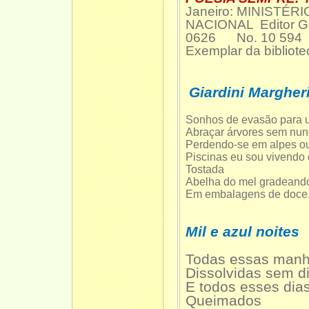
Janeiro: MINISTÉ
NACIONAL Editor Ge
0626 No. 10 594
Exemplar da bibliot
Giardini Margher
Sonhos de evasão para u
Abraçar árvores sem nunc
Perdendo-se em alpes o
Piscinas eu sou vivendo 
Tostada
Abelha do mel gradeando
Em embalagens de doc
Mil e azul noites
Todas essas man
Dissolvidas sem d
E todos esses dia
Queimados