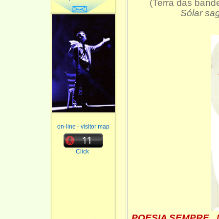
(Terra das band
Sólar sa
on-line - visitor map
Click
POESIA SEMPRE. Mi