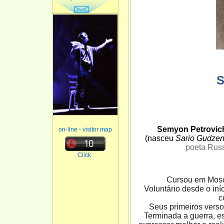
Semyon Petrovic
on-line - visitor map
(nasceu
Sario Gudze
poeta Russ
Click
Cursou em Moscou
Voluntário desde o iní
c
Seus primeiros verso
Terminada a guerra, 