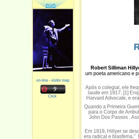
Robert Silliman Hilly
um
poeta
americano e pro
on-line - visitor map
Após o colegial, ele fr
laude em 1917. [1] Enqua
Click
Harvard Advocate, e era
Quando a Primeira Guerr
para o Corpo de Ambul
John Dos Passos . Ass
Em 1919, Hillyer se des
era radical e blasfema."