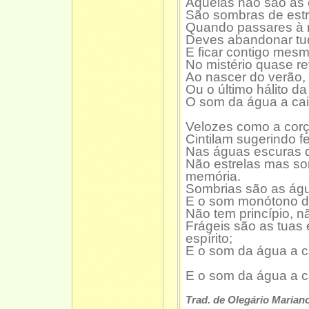
Aquelas não são as e
São sombras de estr
Quando passares à n
Deves abandonar tu
E ficar contigo mes
No mistério quase r
Ao nascer do verão, 
Ou o último hálito d
O som da água a cair
Velozes como a cor
Cintilam sugerindo fe
Nas águas escuras
Não estrelas mas so
memória.
Sombrias são as ág
E o som monótono 
Não tem princípio, n
Frágeis são as tuas 
espírito;
E o som da água a c
E o som da água a c
Trad. de Olegário Marian