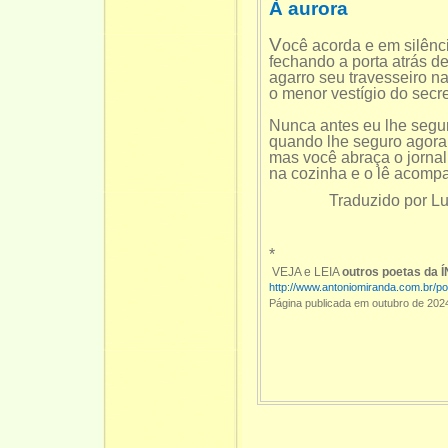
À aurora
V
ocê acorda e em silênci
fechando a porta atrás d
agarro seu travesseiro n
o menor vestígio do secr
Nunca antes eu lhe segur
quando lhe seguro agora
mas você abraça o jornal
na cozinha e o lê acomp
Traduzido por Luci 
*
VEJA e LEIA
outros poetas da 
http://www.antoniomiranda.com.br/p
Página publicada em outubro de 202