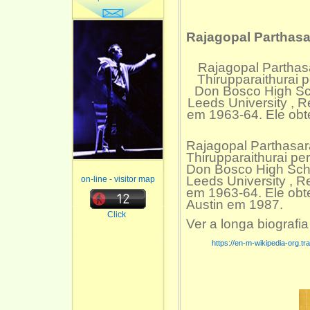
Rajagopal Parthas
Rajagopal Parthas
Thirupparaithurai p
Don Bosco High Sch
Leeds University , Re
em 1963-64. Ele obt
Rajagopal Parthasa
Thirupparaithurai per
Don Bosco High Scho
Leeds University , Re
on-line - visitor map
em 1963-64. Ele obt
Austin em 1987.
Click
Ver a longa biografi
https://en-m-wikipedia-org.t