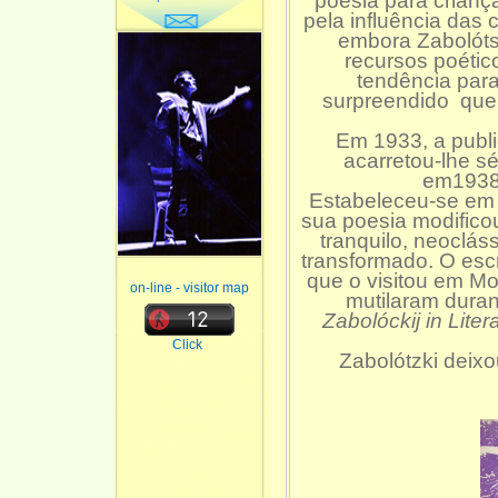
poesia para crianç
pela influência das
embora Zabolóts
recursos poétic
tendência para
surpreendido que
Em 1933, a publi
acarretou-lhe s
em1938,
Estabeleceu-se em 
sua poesia modificou
tranquilo, neoclás
transformado. O escri
que o visitou em Mo
on-line - visitor map
mutilaram durant
Zabolóckij in Liter
Click
Zabolótzki deix