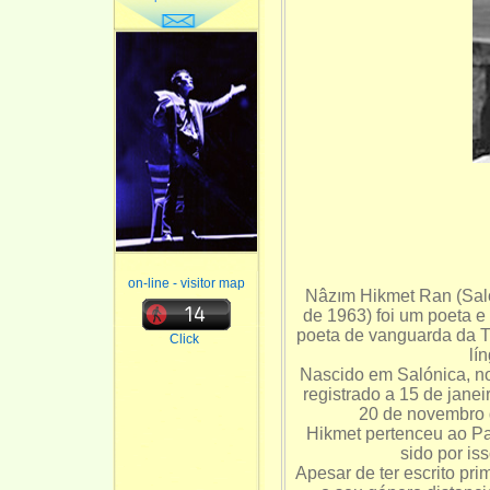
on-line - visitor map
Nâzım Hikmet Ran (Sal
de 1963) foi um poeta 
poeta de vanguarda da T
Click
lí
Nascido em Salónica, no 
registrado a 15 de jane
20 de novembro 
Hikmet pertenceu ao Pa
sido por is
Apesar de ter escrito pr