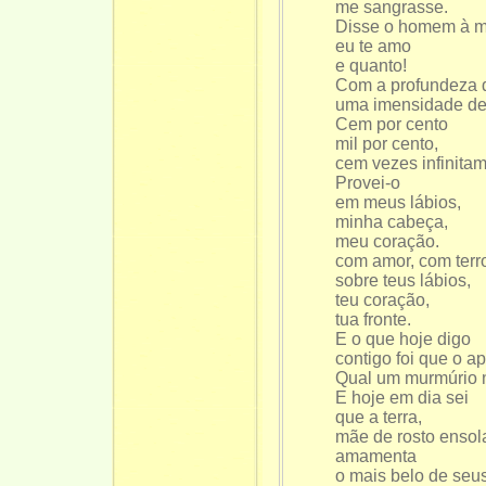
me sangrasse.
Disse o homem à m
eu te amo
e quanto!
Com a profundeza 
uma imensidade de 
Cem por cento
mil por cento,
cem vezes infinitam
Provei-o
em meus lábios,
minha cabeça,
meu coração.
com amor, com terr
sobre teus lábios,
teu coração,
tua fronte.
E o que hoje digo
contigo foi que o a
Qual um murmúrio n
E hoje em dia sei
que a terra,
mãe de rosto ensol
amamenta
o mais belo de seus