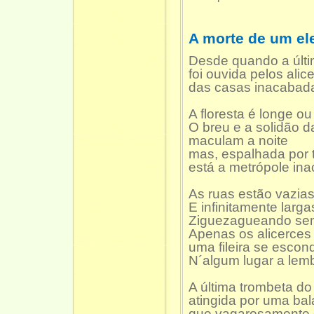
A morte de um el
Desde quando a últi
foi ouvida pelos alic
das casas inacabada
A floresta é longe ou
O breu e a solidão d
maculam a noite
mas, espalhada por 
está a metrópole ina
As ruas estão vazias
E infinitamente larga
Ziguezagueando se
Apenas os alicerces
uma fileira se escond
N´algum lugar a lem
A última trombeta do
atingida por uma bal
que vagarosamente 