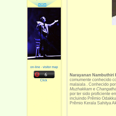
on-line - visitor map
Narayanan Nambuthiri
comumente conhecido com
Click
malaiala . Conhecido po
Muzhakkam
e
Changath
por ter sido proficiente 
incluindo Prêmio Odakku
Prêmio Kerala Sahitya A