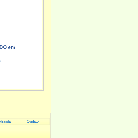
DO em
l
Miranda
Contato