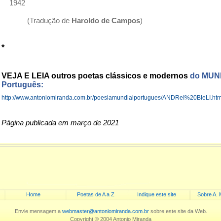
1942
(Tradução de
Haroldo de Campos
)
*
VEJA E LEIA outros poetas clássicos e modernos
do MUN
Português:
http://www.antoniomiranda.com.br/poesiamundialportugues/ANDReI%20BIeLI.htm
Página publicada em março de 2021
Home
Poetas de A a Z
Indique este site
Sobre A. 
Envie mensagem a
webmaster@antoniomiranda.com.br
sobre este site da Web.
Copyright © 2004 Antonio Miranda