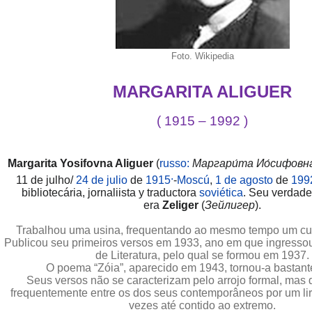
Foto. Wikipedia
MARGARITA ALIGUER
( 1915 – 1992 )
Margarita Yosifovna Aliguer
(
russo:
Маргари́та Ио́сифовна
.
11 de julho/
24 de julio
de
1915
-
Moscú
,
1 de agosto
de
199
bibliotecária, jornaliista y traductora
soviética
. Seu verdad
era
Zeliger
(
Зейлигер
).
Trabalhou uma usina, frequentando ao mesmo tempo um cu
Publicou seu primeiros versos em 1933, ano em que ingressou 
de Literatura, pelo qual se formou em 1937.
O poema “Zóia”, aparecido em 1943, tornou-a bastant
Seus versos não se caracterizam pelo arrojo formal, mas 
frequentemente entre os dos seus contemporâneos por um lir
vezes até contido ao extremo.