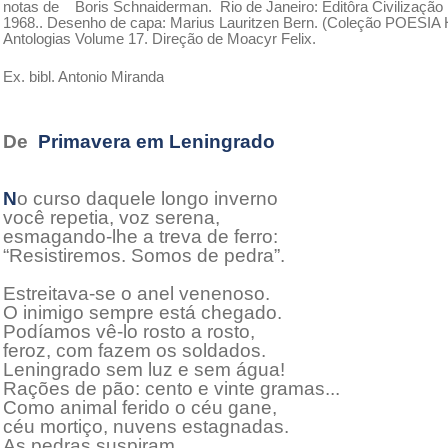
notas de Boris Schnaiderman. Rio de Janeiro: Editôra Civilização Br
1968.. Desenho de capa: Marius Lauritzen Bern. (Coleção POESIA
Antologias Volume 17. Direção de Moacyr Felix.
Ex. bibl. Antonio Miranda
De
Primavera em Leningrado
N
o curso daquele longo inverno
você repetia, voz serena,
esmagando-lhe a treva de ferro:
“Resistiremos. Somos de pedra”.
Estreitava-se o anel venenoso.
O inimigo sempre está chegado.
Podíamos vê-lo rosto a rosto,
feroz, com fazem os soldados.
Leningrado sem luz e sem água!
Rações de pão: cento e vinte gramas...
Como animal ferido o céu gane,
céu mortiço, nuvens estagnadas.
As pedras suspiram,