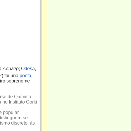
 Алиге́р
;
Odesa
,
2
) foi una
poeta
,
eiro sobrenome
rso de Química.
no Instituto Gorki
e popular.
distinguem-se
ismo discreto, às