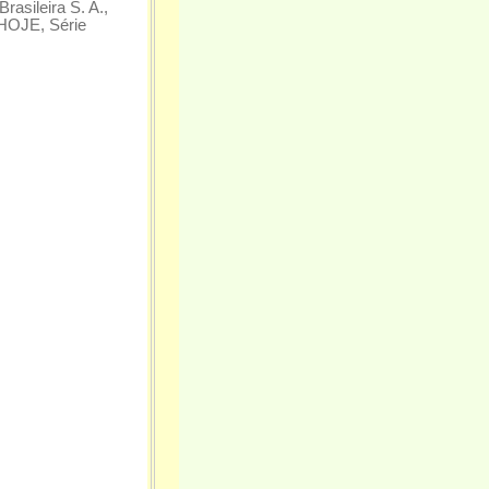
asileira S. A.,
 HOJE, Série