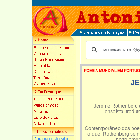
POESIA MUNDIAL EM PORTU
J
Jerome Rothenberg (
ensaísta, tradut
Contemporâneo dos poet
Iorque, Rothenberg se m
norte-amer