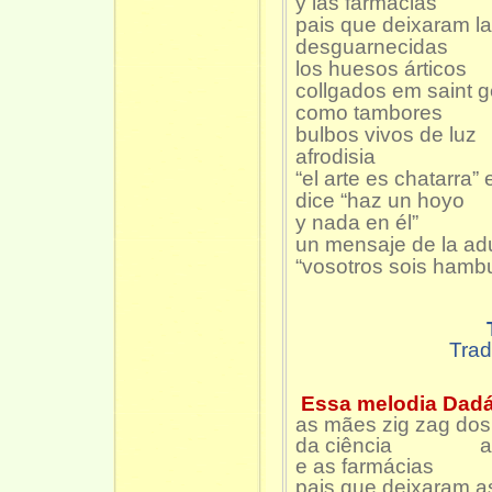
y las farmacias
pais que deixaram l
desguarnecidas
los huesos árticos
collgados em saint 
como tambores
bulbos vivos de luz
afrodisia
“el arte es chatarra” e
dice “haz un hoyo
y nada en él”
un mensaje de la a
“vosotros sois hamb
Tra
Essa melodia Dad
as mães zig zag do
da ciência as lun
e as farmácias
pais que deixaram a