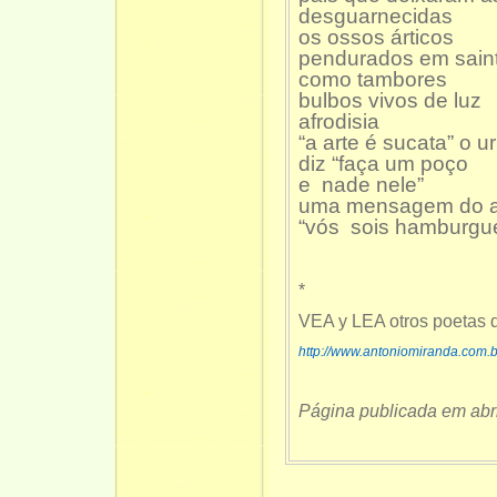
desguarnecidas
os ossos árticos
pendurados em sain
como tambores
bulbos vivos de luz
afrodisia
“a arte é sucata” o ur
diz “faça um poço
e nade nele”
uma mensagem do a
“vós sois hamburgu
*
VEA y LEA otros poeta
http://www.antoniomiranda.com.
Página publicada em abr