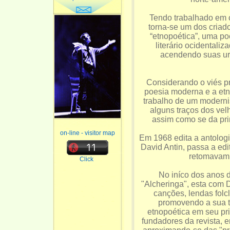
Tendo trabalhado em c
torna-se um dos criado
“etnopoética”, uma p
literário ocidentali
acendendo suas ur
Considerando o viés pri
poesia moderna e a etn
trabalho de um modern
alguns traços dos vel
assim como se da pri
on-line - visitor map
Em 1968 edita a antologi
David Antin, passa a edi
retomavam 
Click
No iníco dos anos d
"Alcheringa", esta com D
canções, lendas folcl
promovendo a sua t
etnopoética em seu pri
fundadores da revista, e