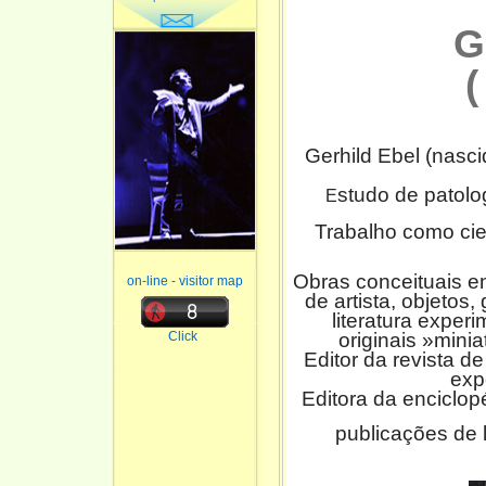
G
Gerhild Ebel (nasci
studo de patolog
E
Trabalho como cien
Obras conceituais ent
on-line - visitor map
de artista, objetos,
literatura experi
Click
originais »mini
Editor da revista de 
exp
Editora da enciclop
publicações de l