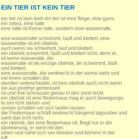
EIN TIER IST KEIN TIER
ein tier ist kein tierk ein tier ist eine fliege, eine gans,
ein zebra, eine ratte.
eine ratte ist Keine ratte, sondern eine wasserratte.
eine wasserratte schwimmt, läuft und klettert, eine
wasserratte ist ein obelisk.
auch wenn sie schwimmt, lauf und klettert.
ein obelisk schwimmt, läuft und klettert nicht, denn er
ist keine wasseratte, die
wasserratte ist de einzige obelisk, de schwimmt, läuft
und klettert.
eine wasserratte, die senkrecht in der sonne steht und
mit ihrem schatten die
stunden unterscheidet, ist kein obelisk auch nicht wenn
sie aus porphyr gemeisselt
ist und ihre schnauzer genau in den zenit reckt.
ein obelisk ist eine fledermaus mag er auch bewegungs.
lo sim licht stehen und
seinen schatten um sich laufen lassen.
die Fledermaus schläft senkrecht hängend tagsüsber und
sieht das licht nicht.
ein obelisk, der eine fledermaus ist, fliegt nur in der
dämmerung, er sient mit den
ohren und nährt sich von kleisein und körnern in der
luft.