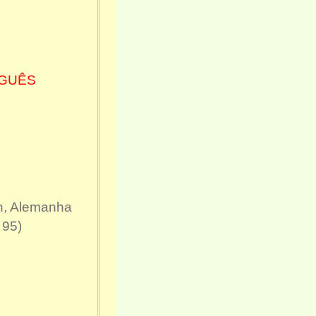
UGUÊS
en, Alemanha
 95)