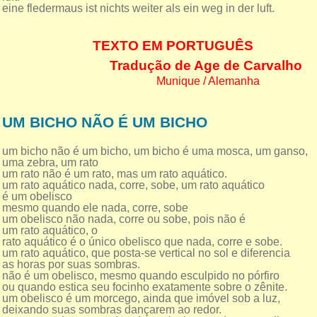
eine fledermaus ist nichts weiter als ein weg in der luft.
TEXTO EM PORTUGUÊS
Tradução de Age de Carvalho
Munique / Alemanha
UM BICHO NÃO É UM BICHO
um bicho não é um bicho, um bicho é uma mosca, um ganso,
uma zebra, um rato
um rato não é um rato, mas um rato aquático.
um rato aquático nada, corre, sobe, um rato aquático
é um obelisco
mesmo quando ele nada, corre, sobe
um obelisco não nada, corre ou sobe, pois não é
um rato aquático, o
rato aquático é o único obelisco que nada, corre e sobe.
um rato aquático, que posta-se vertical no sol e diferencia
as horas por suas sombras.
não é um obelisco, mesmo quando esculpido no pórfiro
ou quando estica seu focinho exatamente sobre o zênite.
um obelisco é um morcego, ainda que imóvel sob a luz,
deixando suas sombras dançarem ao redor.