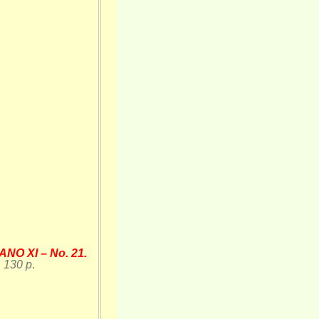
 XI – No. 21.
. 130 p
.