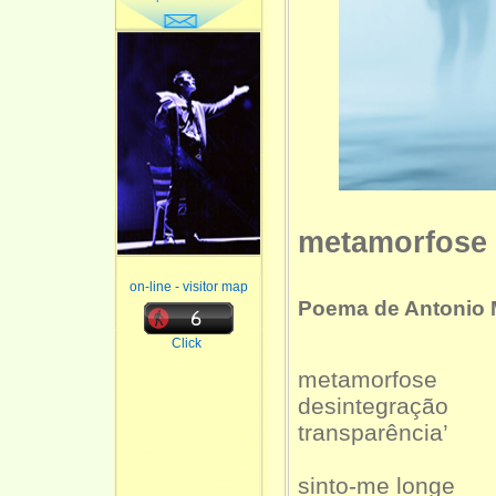
metamorfose 
on-line - visitor map
Poema de Antonio 
Click
metamorfose
desintegração
transparência’
sinto-me longe