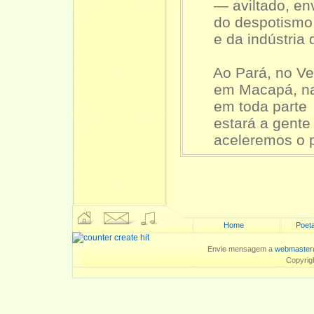
— aviltado, env
do despotismo p
e da indústria d
Ao Pará, no Ver
em Macapá, na S
em toda parte
estará a gente à
aceleremos o p
Home
Poeta
Envie mensagem a
webmaster
Copyrig