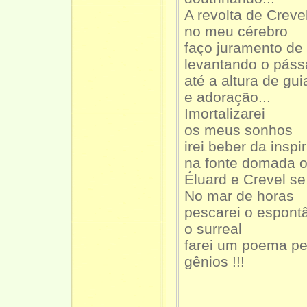
A revolta de Creve
no meu cérebro
faço juramento de
levantando o pássa
até a altura de gui
e adoração...
Imortalizarei
os meus sonhos
irei beber da inspi
na fonte domada 
Éluard e Crevel se
No mar de horas
pescarei o espont
o surreal
farei um poema pe
gênios !!!
1