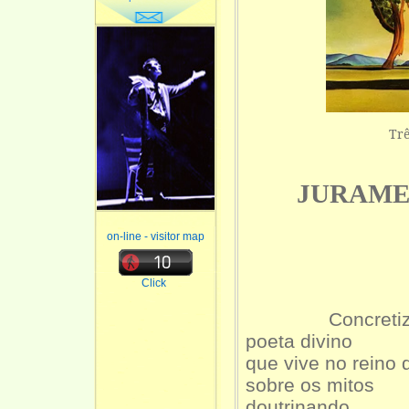
Trê
JURAME
on-line - visitor map
Poema
Click
Concreti
poeta divino
que vive no reino 
sobre os mitos
doutrinando...