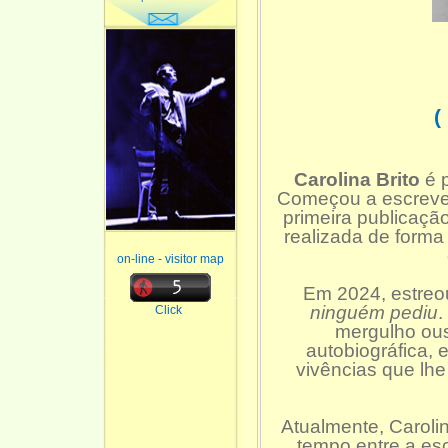
(
Carolina Brito
é p
Começou a escrever
primeira publicaçã
realizada de forma
on-line - visitor map
Em 2024, estreo
ninguém pediu
.
Click
mergulho ous
autobiográfica,
vivências que lh
Atualmente, Carolin
tempo entre a esc