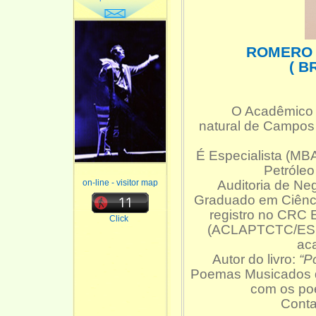
ROMERO 
( B
O Acadêmic
natural de Campos
É Especialista (MB
Petróleo
on-line - visitor map
Auditoria de N
Graduado em Ciênci
registro no CRC 
Click
(ACLAPTCTC/ES, 
ac
Autor do livro:
“P
Poemas Musicados d
com os po
Conta