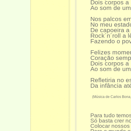
Dois corpos a b
Ao som de um 
Nos palcos e
No meu estado
De capoeira a
Rock´n´roll a l
Fazendo o pov
Felizes momen
Coração sempr
Dois corpos a b
Ao som de um 
Refletiria no 
Da infância at
(Música de Carlos Bona,
Para tudo temo
Só basta crer n
Colocar nossos 