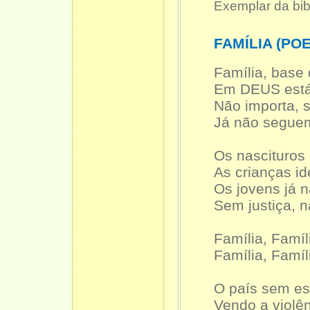
Exemplar da bib
FAMÍLIA (PO
Família, base
Em DEUS está
Não importa, 
Já não segue
Os nascituros
As crianças id
Os jovens já n
Sem justiça, n
Família, Famí
Família, Famíl
O país sem e
Vendo a violê