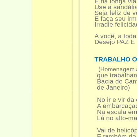
E na longa vi
Use a sandáli
Seja feliz de 
E faça seu ir
Irradie felicid
A você, a toda
Desejo PAZ E
TRABALHO 
(Homenagem
que trabalha
Bacia de Cam
de Janeiro)
No ir e vir da
A embarcação
Na escala e
Lá no alto-ma
Vai de helicó
E também de