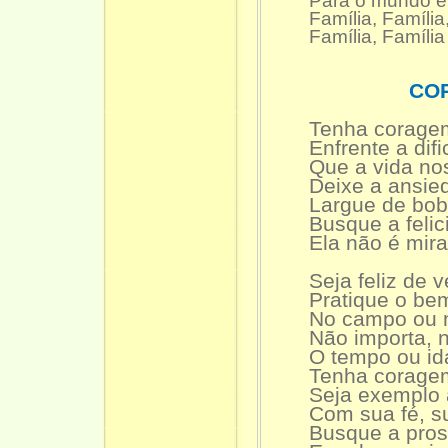
Para o mundo e
Família, Famíli
Família, Família
CO
Tenha corage
Enfrente a dif
Que a vida no
Deixe a ansie
Largue de bo
Busque a feli
Ela não é mir
Seja feliz de 
Pratique o be
No campo ou 
Não importa,
O tempo ou id
Tenha corage
Seja exemplo
Com sua fé, s
Busque a pros