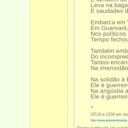
Leva na baga
E saudades d
Embarca em V
Em Guamaré,
Nos políticos
Tempo fechou,
Também embar
Do incompree
Tantos encan
Na imensidão 
Na solidão à B
Ele é guerreir
Na angústia a
Ele é guerreir
*
VEJA e LEIA em nos
http://www.antoniomiranda.
Página publicada em outub