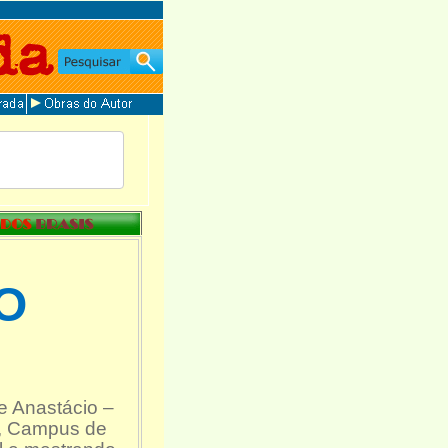
O
e Anastácio –
S, Campus de