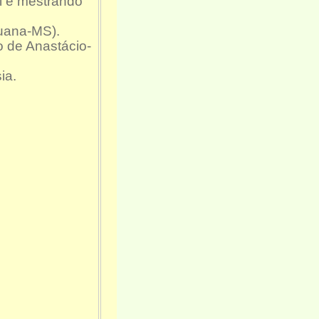
l e mestrando
auana-MS).
o de Anastácio-
ia.