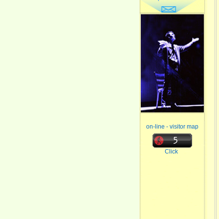
on-line - visitor map
Click