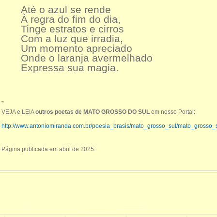
Até o azul se rende
À regra do fim do dia,
Tinge estratos e cirros
Com a luz que irradia,
Um momento apreciado
Onde o laranja avermelhado
Expressa sua magia.
*
VEJA e LEIA
outros poetas de MATO GROSSO DO SUL
em nosso Portal:
http://www.antoniomiranda.com.br/poesia_brasis/mato_grosso_sul/mato_grosso_s
Página publicada em abril de 2025.