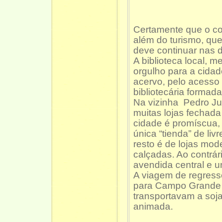
Certamente que o con
além do turismo, qu
deve continuar nas du
A biblioteca local, 
orgulho para a cidad
acervo, pelo acesso 
bibliotecária formada
Na vizinha Pedro Ju
muitas lojas fechada
cidade é promíscua,
única “tienda” de li
resto é de lojas mo
calçadas. Ao contrár
avendida central e u
A viagem de regres
para Campo Grande f
transportavam a soja,
animada.