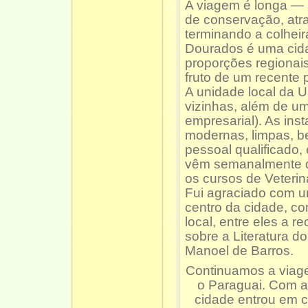
A viagem é longa —
de conservação, at
terminando a colheira
Dourados é uma cid
proporções regionais
fruto de um recente
A unidade local da 
vizinhas, além de u
empresarial). As in
modernas, limpas, b
pessoal qualificado
vêm semanalmente d
os cursos de Veterin
Fui agraciado com u
centro da cidade, c
local, entre eles a 
sobre a Literatura d
Manoel de Barros.
Continuamos a viage
o Paraguai. Com a
cidade entrou em c