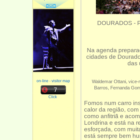
DOURADOS - 
Na agenda preparad
cidades de Dourados
das 
on-line - visitor map
Waldemar Ottani, vice-
Barros, Fernanda Gome
Click
Fomos num carro inst
calor da região, com 
como anfitriã e aco
Londrina e está na 
esforçada, com muita
está sempre bem hu