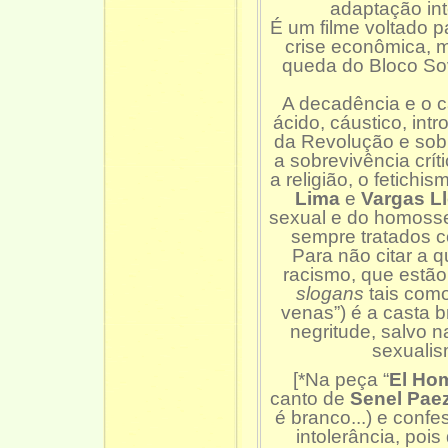
adaptação in
É um filme voltado p
crise econômica, m
queda do Bloco Sovi
A decadência e o c
ácido, cáustico, in
da Revolução e sob
a sobrevivência crít
a religião, o fetichi
Lima
e
Vargas L
sexual e do homosse
sempre tratados co
Para não citar a 
racismo, que estã
slogans
tais como
venas”) é a casta 
negritude, salvo n
sexualis
[*Na peça “
El Ho
canto de
Senel Pae
é branco...) e conf
intolerância, poi