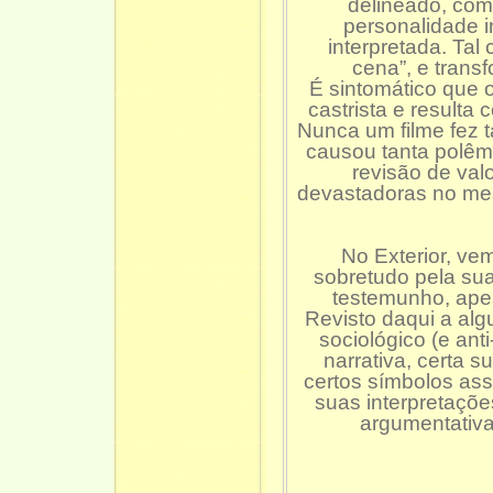
delineado, com
personalidade in
interpretada. Tal
cena”, e trans
É sintomático que 
castrista e resulta
Nunca um filme fez t
causou tanta polêm
revisão de val
devastadoras no me
No Exterior, v
sobretudo pela sua
testemunho, apes
Revisto daqui a alg
sociológico (e ant
narrativa, certa s
certos símbolos as
suas interpretaçõ
argumentativa