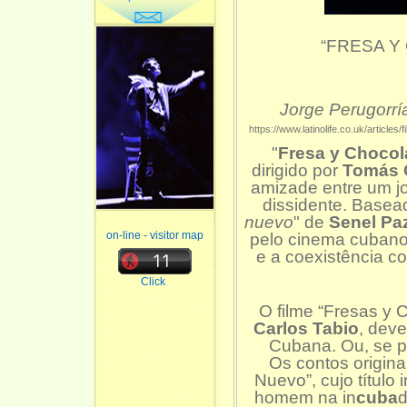
“FRESA Y
Jorge Perugorrí
https://www.latinolife.co.uk/articl
"
Fresa y Chocol
dirigido por
Tomás G
amizade entre um 
dissidente. Basea
nuevo
" de
Senel Pa
on-line - visitor map
pelo cinema cubano
e a coexistência c
Click
O filme “Fresas y 
Carlos Tabio
, dev
Cubana. Ou, se p
Os contos origin
Nuevo”, cujo título 
homem na in
cuba
d