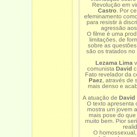
Revolução em vir
Castro
. Por c
efeminamento como
para resistir à di
agressão aos
O filme é uma pro
limitações, de for
sobre as questões 
são os tratados no 
Lezama Lima
v
comunista
David
c
Fato revelador da 
Paez
, através de
mais denso e acab
A atuação de
David
O texto apresenta
mostra um jovem a
mais pose do que 
muito bem. Pior seri
reali
O homossexual, 