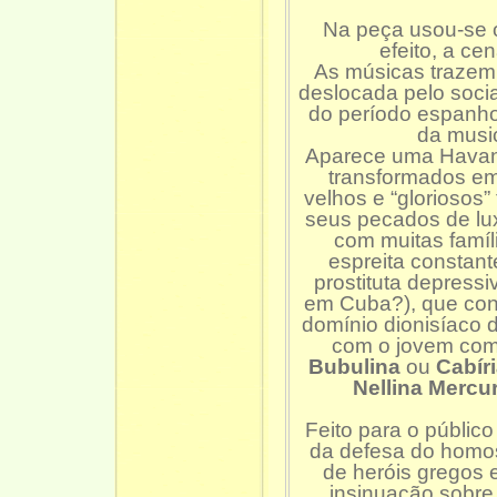
Na peça usou-se o
efeito, a ce
As músicas trazem
deslocada pelo soci
do período espanho
da music
Aparece uma Havana
transformados em
velhos e “gloriosos
seus pecados de lu
com muitas famíl
espreita constant
prostituta depress
em Cuba?), que conti
domínio dionisíaco 
com o jovem com
Bubulina
ou
Cabír
Nellina Mercur
Feito para o públic
da defesa do homo
de heróis gregos 
insinuação sobre