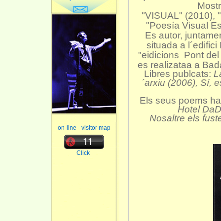
Mostr
"VISUAL" (2010), "
"Poesía Visual E
Es autor, juntame
situada a l´edific
"eidicions Pont del P
es realizataa a Bad
Libres publcats:
L
´arxiu (2006), Sí, 
Els seus poems han
Hotel Da
Nosaltre els fust
on-line - visitor map
Click