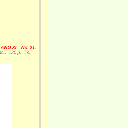
 XI – No. 21.
991. 130 p
. Ex.