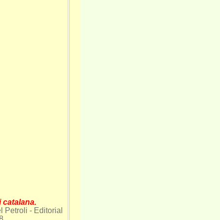
a i catalana.
Petroli - Editorial
-8