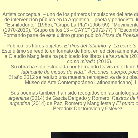
Artista conceptual – uno de los primeros impulsores del arte de
de intervención pública en la Argentina -, poeta y periodista. 
"Esmilodonte" (1965), "Grupo La Pla" (1966-69), "Movimient
(1970-2010), "Grupo de los 13 – CAYC" (1972-77) Y "Escomb
Formando parte de este último grupo publicó
Pizza de Poesí
Publicó los libros-objetos:
El dios del labirinto
y
La cornet
Este último se reeditó en formato de libro, en edición aumenta
a Claudio Mangifesta ha publicado los libros
Letra suelta
(20
como mirada
(2016).
Su obra ha sido estudiada por Fernando Davis en el libro
"fabricante de modos de vida." Acciones, cuerpo, poe
El año 2012 se realizó una muestra retrospectiva de su ob
Museo de Arte Contemporáneo Latinoamericano), La
Sus poemas también han sido recogidos en las antología
argentina
(2014) de García Delgado y Romero,
Rastros de l
argentina
(2014) de Paz, Romero y Mangifesta y
El punto 
Perednik Doctorovich y Estévez.