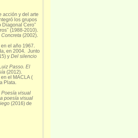
 acción y del arte
Integró los grupos
o Diagonal Cero"
ros" (1988-2010).
a Concreta
(2002).
a
en el año 1967.
da, en 2004. Junto
15) y
Del silencio
Luiz Passo. El
sía
(2012).
a en el MACLA (
 Plata.
s
Poesía visual
a poesía visual
ciego
(2016) de