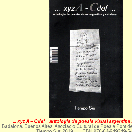
... xyz A – Cdef antologia de poesia visual argentin
Badalona, Buenos Aires: Asociació Cultural de Poesia Pont del 
Tiempo Sur, 2019. ISBN 978-84-949249-5